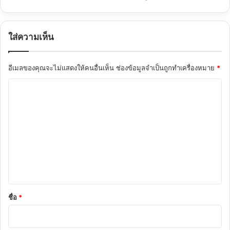
ใส่ความเห็น
อีเมลของคุณจะไม่แสดงให้คนอื่นเห็น
ช่องข้อมูลจำเป็นถูกทำเครื่องหมาย
*
ค
ว
า
ม
เ
ห็
น
*
ชื่อ
*