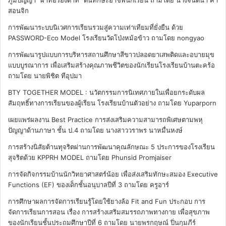
สอนจิก
การพัฒนาระบบนิเวศการเรียนรวมสู่ความเท่าเทียมที่ยั่งยืน ด้วย
PASSWORD-Eco Model โรงเรียนวัดโป่งหม้อข้าว
ถามโดย nongyao
การพัฒนารูปแบบการบริหารสถานศึกษาสีขาวปลอดยาเสพติดและอบายมุข
แบบบูรณาการ เพื่อเสริมสร้างคุณภาพชีวิตของนักเรียนโรงเรียนบ้านตะคร้อ
ถามโดย นายพิชิต ทีอุปมา
BTY TOGETHER MODEL : นวัตกรรมการนิเทศภายในเพื่อยกระดับผล
สัมฤทธิ์ทางการเรียนของผู้เรียน โรงเรียนบ้านตัวอย่าง
ถามโดย Yuparporn
เผยแพร่ผลงาน Best Practice การส่งเสริมความสามารถพิเศษตามพหุ
ปัญญาด้านภาษา ชั้น ป.4
ถามโดย นางสาววราพร นาหมื่นหงษ์
การสร้างนิสัยต้านทุจริตผ่านการพัฒนาคุณลักษณะ 5 ประการของโรงเรียน
สุจริตด้วย KPPRH MODEL
ถามโดย Phunsid Promjaiser
การจัดกิจกรรมบ้านนักวิทยาศาสตร์น้อย เพื่อส่งเสริมทักษะสมอง Executive
Functions (EF) ของเด็กชั้นอนุบาลปีที่ 3
ถามโดย ครูอาร์
การศึกษาผลการจัดการเรียนรู้โดยใช้ยางล้อ Fit and Fun ประกอบ การ
จัดการเรียนการสอน เรื่อง การสร้างเสริมสมรรถภาพทางกาย เพื่อสุขภาพ
ของนักเรียนชั้นประถมศึกษาปีที่ 6
ถามโดย นายพรกฤษณ์ ปิ่นกุมภีร์