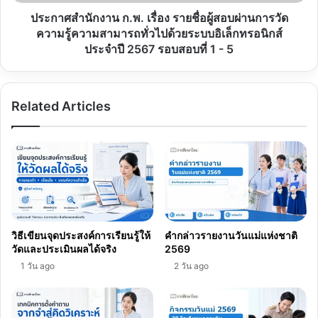
ผ่าน
การ
ประกาศสำนักงาน ก.พ. เรื่อง รายชื่อผู้สอบผ่านการวัด
วัด
ความรู้ความสามารถทั่วไปด้วยระบบอิเล็กทรอนิกส์
ความ
ประจำปี 2567 รอบสอบที่ 1 - 5
รู้
ความ
สามารถ
Related Articles
ทั่วไป
ด้วย
ระบบ
อิเล็กทรอนิกส์
ประจำ
ปี
2567
รอบ
สอบ
วิธีเขียนจุดประสงค์การเรียนรู้ให้
คำกล่าวรายงานวันแม่แห่งชาติ
ที่
วัดและประเมินผลได้จริง
2569
1
1 วัน ago
2 วัน ago
-
5