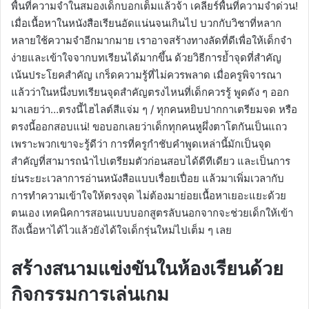
พื้นที่ความจำในสมองเด็กบอกเต็มแล้วจ้า เคลียร์พื้นที่ความจำด่วน!
เมื่อเนื้อหาในหนังสือเรียนอัดแน่นจนเกินไป บวกกับวิชาที่หลาก
หลายใช้ความจำอีกมากมาย เราอาจสร้างทางลัดที่ดีเพื่อให้เด็กจำ
ง่ายและเข้าใจจากบทเรียนได้มากขึ้น ด้วยวิธีการย้ำจุดที่สำคัญ
เน้นประโยคสำคัญ เกร็ดความรู้ที่ไม่ควรพลาด เมื่อครูพิจารณา
แล้วว่าในหนึ่งบทเรียนจุดสำคัญตรงไหนที่เด็กควรรู้ พูดดัง ๆ ออก
มาเลยว่า…ตรงนี้ไฮไลต์สีแจ่ม ๆ / ทุกคนหยิบปากกาเตรียมจด หรือ
ตรงนี้ออกสอบแน่! ขอบอกเลยว่าเด็กทุกคนหูผึ่งตาโตกันเป็นแถว
เพราะพวกเขาจะรู้ดีว่า การที่ครูกำชับคำพูดเหล่านี้มักเป็นจุด
สำคัญที่สามารถนำไปเตรียมตัวก่อนสอบได้ดีทีเดียว และเป็นการ
ย่นระยะเวลาการอ่านหนังสือแบบเรื่อยเปื่อย แล้วมาเพิ่มเวลากับ
การทำความเข้าใจให้ตรงจุด ไม่ต้องมาย่อยเนื้อหาเยอะแยะด้วย
ตนเอง เทคนิคการสอนแบบบอกสูตรลับนอกจากจะช่วยเด็กให้เข้า
ถึงเนื้อหาได้ไวแล้วยังได้ใจเด็กรุ่นใหม่ไปเต็ม ๆ เลย
สร้างสนามแข่งขันในห้องเรียนด้วย
กิจกรรมการเล่นเกม