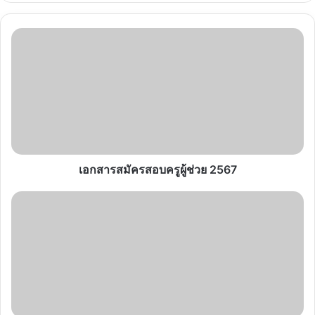
เอกสาร
สมัคร
สอบ
ครู
ผู้
ช่วย
2567
เอกสารสมัครสอบครูผู้ช่วย 2567
ประกาศ
สำนักงาน
ก.พ.
เรื่อง
ราย
ชื่อ
ผู้
สอบ