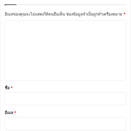
อีเมลของคุณจะไม่แสดงให้คนอื่นเห็น
ช่องข้อมูลจำเป็นถูกทำเครื่องหมาย
*
ค
ว
า
ม
เ
ห็
น
*
ชื่อ
*
อีเมล
*