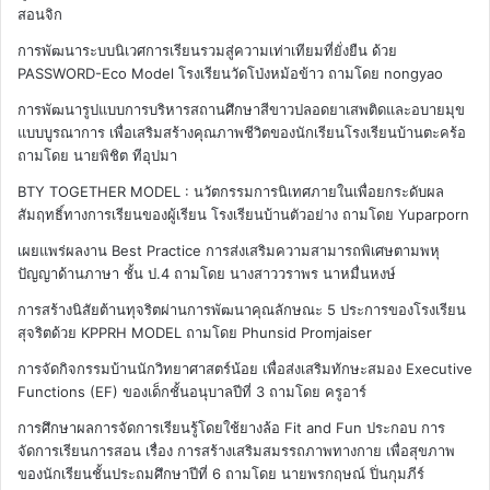
สอนจิก
การพัฒนาระบบนิเวศการเรียนรวมสู่ความเท่าเทียมที่ยั่งยืน ด้วย
PASSWORD-Eco Model โรงเรียนวัดโป่งหม้อข้าว
ถามโดย nongyao
การพัฒนารูปแบบการบริหารสถานศึกษาสีขาวปลอดยาเสพติดและอบายมุข
แบบบูรณาการ เพื่อเสริมสร้างคุณภาพชีวิตของนักเรียนโรงเรียนบ้านตะคร้อ
ถามโดย นายพิชิต ทีอุปมา
BTY TOGETHER MODEL : นวัตกรรมการนิเทศภายในเพื่อยกระดับผล
สัมฤทธิ์ทางการเรียนของผู้เรียน โรงเรียนบ้านตัวอย่าง
ถามโดย Yuparporn
เผยแพร่ผลงาน Best Practice การส่งเสริมความสามารถพิเศษตามพหุ
ปัญญาด้านภาษา ชั้น ป.4
ถามโดย นางสาววราพร นาหมื่นหงษ์
การสร้างนิสัยต้านทุจริตผ่านการพัฒนาคุณลักษณะ 5 ประการของโรงเรียน
สุจริตด้วย KPPRH MODEL
ถามโดย Phunsid Promjaiser
การจัดกิจกรรมบ้านนักวิทยาศาสตร์น้อย เพื่อส่งเสริมทักษะสมอง Executive
Functions (EF) ของเด็กชั้นอนุบาลปีที่ 3
ถามโดย ครูอาร์
การศึกษาผลการจัดการเรียนรู้โดยใช้ยางล้อ Fit and Fun ประกอบ การ
จัดการเรียนการสอน เรื่อง การสร้างเสริมสมรรถภาพทางกาย เพื่อสุขภาพ
ของนักเรียนชั้นประถมศึกษาปีที่ 6
ถามโดย นายพรกฤษณ์ ปิ่นกุมภีร์