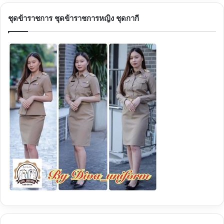
า
สำ
ชุดข้าราชการ ชุดข้าราชการหญิง ชุดกากี
ห
รั
บ
: