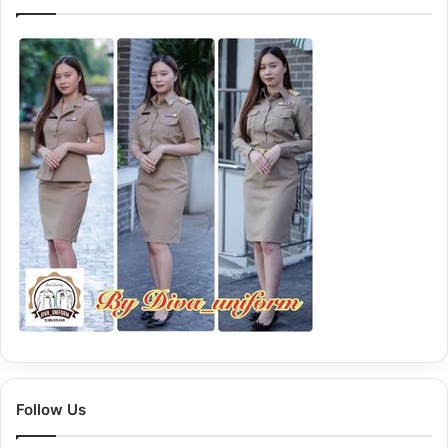
รั
บ
:
Follow Us