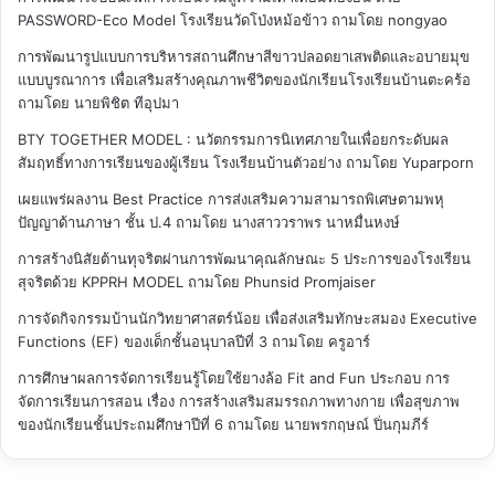
PASSWORD-Eco Model โรงเรียนวัดโป่งหม้อข้าว
ถามโดย nongyao
การพัฒนารูปแบบการบริหารสถานศึกษาสีขาวปลอดยาเสพติดและอบายมุข
แบบบูรณาการ เพื่อเสริมสร้างคุณภาพชีวิตของนักเรียนโรงเรียนบ้านตะคร้อ
ถามโดย นายพิชิต ทีอุปมา
BTY TOGETHER MODEL : นวัตกรรมการนิเทศภายในเพื่อยกระดับผล
สัมฤทธิ์ทางการเรียนของผู้เรียน โรงเรียนบ้านตัวอย่าง
ถามโดย Yuparporn
เผยแพร่ผลงาน Best Practice การส่งเสริมความสามารถพิเศษตามพหุ
ปัญญาด้านภาษา ชั้น ป.4
ถามโดย นางสาววราพร นาหมื่นหงษ์
การสร้างนิสัยต้านทุจริตผ่านการพัฒนาคุณลักษณะ 5 ประการของโรงเรียน
สุจริตด้วย KPPRH MODEL
ถามโดย Phunsid Promjaiser
การจัดกิจกรรมบ้านนักวิทยาศาสตร์น้อย เพื่อส่งเสริมทักษะสมอง Executive
Functions (EF) ของเด็กชั้นอนุบาลปีที่ 3
ถามโดย ครูอาร์
การศึกษาผลการจัดการเรียนรู้โดยใช้ยางล้อ Fit and Fun ประกอบ การ
จัดการเรียนการสอน เรื่อง การสร้างเสริมสมรรถภาพทางกาย เพื่อสุขภาพ
ของนักเรียนชั้นประถมศึกษาปีที่ 6
ถามโดย นายพรกฤษณ์ ปิ่นกุมภีร์