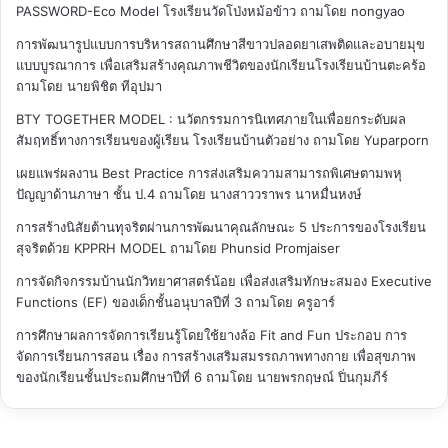
PASSWORD-Eco Model โรงเรียนวัดโป่งหม้อข้าว
ถามโดย nongyao
การพัฒนารูปแบบการบริหารสถานศึกษาสีขาวปลอดยาเสพติดและอบายมุข
แบบบูรณาการ เพื่อเสริมสร้างคุณภาพชีวิตของนักเรียนโรงเรียนบ้านตะคร้อ
ถามโดย นายพิชิต ทีอุปมา
BTY TOGETHER MODEL : นวัตกรรมการนิเทศภายในเพื่อยกระดับผล
สัมฤทธิ์ทางการเรียนของผู้เรียน โรงเรียนบ้านตัวอย่าง
ถามโดย Yuparporn
เผยแพร่ผลงาน Best Practice การส่งเสริมความสามารถพิเศษตามพหุ
ปัญญาด้านภาษา ชั้น ป.4
ถามโดย นางสาววราพร นาหมื่นหงษ์
การสร้างนิสัยต้านทุจริตผ่านการพัฒนาคุณลักษณะ 5 ประการของโรงเรียน
สุจริตด้วย KPPRH MODEL
ถามโดย Phunsid Promjaiser
การจัดกิจกรรมบ้านนักวิทยาศาสตร์น้อย เพื่อส่งเสริมทักษะสมอง Executive
Functions (EF) ของเด็กชั้นอนุบาลปีที่ 3
ถามโดย ครูอาร์
การศึกษาผลการจัดการเรียนรู้โดยใช้ยางล้อ Fit and Fun ประกอบ การ
จัดการเรียนการสอน เรื่อง การสร้างเสริมสมรรถภาพทางกาย เพื่อสุขภาพ
ของนักเรียนชั้นประถมศึกษาปีที่ 6
ถามโดย นายพรกฤษณ์ ปิ่นกุมภีร์