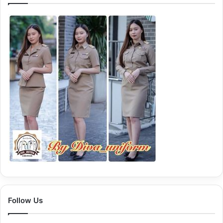
รั
บ
:
Follow Us