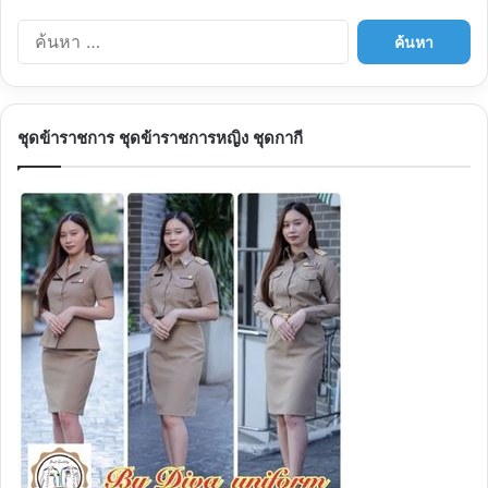
ค้
น
ห
า
สำ
ชุดข้าราชการ ชุดข้าราชการหญิง ชุดกากี
ห
รั
บ
: