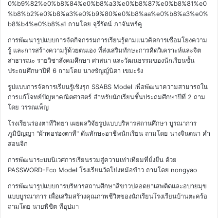
0%b9%82%e0%b8%84%e0%b8%a3%e0%b8%87%e0%b8%81%e0
%b8%b2%e0%b8%a3%e0%b9%80%e0%b8%aa%e0%b8%a3%e0%
b8%b4%e0%b8%a1
ถามโดย จุรีรัตน์ ภาจันทร์คู
การพัฒนารูปแบบการจัดกิจกรรมการเรียนรู้ตามแนวคิดการเชื่อมโยงความ
รู้ และการสร้างความรู้ด้วยตนเอง ที่ส่งเสริมทักษะการคิดวิเคราะห์และจิต
สาธารณะ รายวิชาสังคมศึกษา ศาสนา และวัฒนธรรมของนักเรียนชั้น
ประถมศึกษาปีที่ 6
ถามโดย นางชัญญ์นิตา เขมะรัง
รูปแบบการจัดการเรียนรู้เชิงรุก SSABS Model เพื่อพัฒนาความสามารถใน
การแก้โจทย์ปัญหาคณิตศาสตร์ สำหรับนักเรียนชั้นประถมศึกษาปีที่ 2
ถาม
โดย วรรณเพ็ญ
โรงเรียนร่องตาทีวิทยา เผยผลวิจัยรูปแบบบริหารสถานศึกษา บูรณาการ
ภูมิปัญญา "ผ้าทอร่องตาที" ดันทักษะอาชีพนักเรียน
ถามโดย นางจินตนา คำ
สอนจิก
การพัฒนาระบบนิเวศการเรียนรวมสู่ความเท่าเทียมที่ยั่งยืน ด้วย
PASSWORD-Eco Model โรงเรียนวัดโป่งหม้อข้าว
ถามโดย nongyao
การพัฒนารูปแบบการบริหารสถานศึกษาสีขาวปลอดยาเสพติดและอบายมุข
แบบบูรณาการ เพื่อเสริมสร้างคุณภาพชีวิตของนักเรียนโรงเรียนบ้านตะคร้อ
ถามโดย นายพิชิต ทีอุปมา