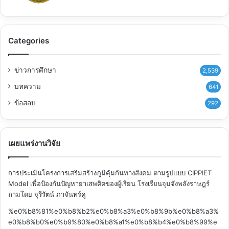
Categories
ข่าวการศึกษา
2,539
บทความ
641
ข้อสอบ
292
เผยแพร่งานวิจัย
การประเมินโครงการเสริมสร้างภูมิคุ้มกันทางสังคม ตามรูปแบบ CIPPIET
Model เพื่อป้องกันปัญหายาเสพติดของผู้เรียน โรงเรียนจุมจังพลังราษฎร์
ถามโดย จุรีรัตน์ ภาจันทร์คู
%e0%b8%81%e0%b8%b2%e0%b8%a3%e0%b8%9b%e0%b8%a3%
e0%b8%b0%e0%b9%80%e0%b8%a1%e0%b8%b4%e0%b8%99%e