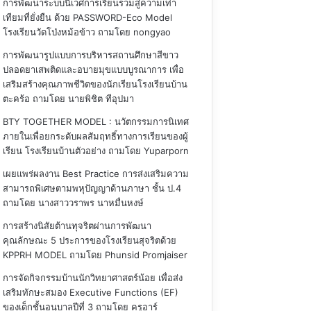
การพัฒนาระบบนิเวศการเรียนรวมสู่ความเท่า
เทียมที่ยั่งยืน ด้วย PASSWORD-Eco Model
โรงเรียนวัดโป่งหม้อข้าว
ถามโดย nongyao
การพัฒนารูปแบบการบริหารสถานศึกษาสีขาว
ปลอดยาเสพติดและอบายมุขแบบบูรณาการ เพื่อ
เสริมสร้างคุณภาพชีวิตของนักเรียนโรงเรียนบ้าน
ตะคร้อ
ถามโดย นายพิชิต ทีอุปมา
BTY TOGETHER MODEL : นวัตกรรมการนิเทศ
ภายในเพื่อยกระดับผลสัมฤทธิ์ทางการเรียนของผู้
เรียน โรงเรียนบ้านตัวอย่าง
ถามโดย Yuparporn
เผยแพร่ผลงาน Best Practice การส่งเสริมความ
สามารถพิเศษตามพหุปัญญาด้านภาษา ชั้น ป.4
ถามโดย นางสาววราพร นาหมื่นหงษ์
การสร้างนิสัยต้านทุจริตผ่านการพัฒนา
คุณลักษณะ 5 ประการของโรงเรียนสุจริตด้วย
KPPRH MODEL
ถามโดย Phunsid Promjaiser
การจัดกิจกรรมบ้านนักวิทยาศาสตร์น้อย เพื่อส่ง
เสริมทักษะสมอง Executive Functions (EF)
ของเด็กชั้นอนุบาลปีที่ 3
ถามโดย ครูอาร์