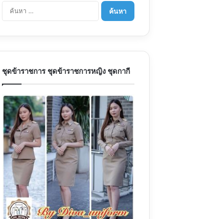
ค้
น
ห
า
สำ
ห
รั
ชุดข้าราชการ ชุดข้าราชการหญิง ชุดกากี
บ
: