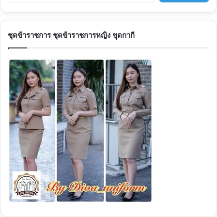
ห
า
สำ
ชุดข้าราชการ ชุดข้าราชการหญิง ชุดกากี
ห
รั
บ
: