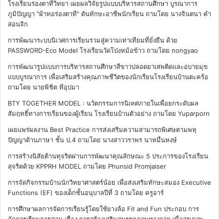
โรงเรียนร่องตาทีวิทยา เผยผลวิจัยรูปแบบบริหารสถานศึกษา บูรณาการ
ภูมิปัญญา "ผ้าทอร่องตาที" ดันทักษะอาชีพนักเรียน
ถามโดย นางจินตนา คำ
สอนจิก
การพัฒนาระบบนิเวศการเรียนรวมสู่ความเท่าเทียมที่ยั่งยืน ด้วย
PASSWORD-Eco Model โรงเรียนวัดโป่งหม้อข้าว
ถามโดย nongyao
การพัฒนารูปแบบการบริหารสถานศึกษาสีขาวปลอดยาเสพติดและอบายมุข
แบบบูรณาการ เพื่อเสริมสร้างคุณภาพชีวิตของนักเรียนโรงเรียนบ้านตะคร้อ
ถามโดย นายพิชิต ทีอุปมา
BTY TOGETHER MODEL : นวัตกรรมการนิเทศภายในเพื่อยกระดับผล
สัมฤทธิ์ทางการเรียนของผู้เรียน โรงเรียนบ้านตัวอย่าง
ถามโดย Yuparporn
เผยแพร่ผลงาน Best Practice การส่งเสริมความสามารถพิเศษตามพหุ
ปัญญาด้านภาษา ชั้น ป.4
ถามโดย นางสาววราพร นาหมื่นหงษ์
การสร้างนิสัยต้านทุจริตผ่านการพัฒนาคุณลักษณะ 5 ประการของโรงเรียน
สุจริตด้วย KPPRH MODEL
ถามโดย Phunsid Promjaiser
การจัดกิจกรรมบ้านนักวิทยาศาสตร์น้อย เพื่อส่งเสริมทักษะสมอง Executive
Functions (EF) ของเด็กชั้นอนุบาลปีที่ 3
ถามโดย ครูอาร์
การศึกษาผลการจัดการเรียนรู้โดยใช้ยางล้อ Fit and Fun ประกอบ การ
จัดการเรียนการสอน เรื่อง การสร้างเสริมสมรรถภาพทางกาย เพื่อสุขภาพ