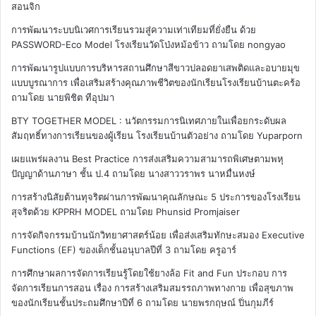
สอนจิก
การพัฒนาระบบนิเวศการเรียนรวมสู่ความเท่าเทียมที่ยั่งยืน ด้วย
PASSWORD-Eco Model โรงเรียนวัดโป่งหม้อข้าว
ถามโดย nongyao
การพัฒนารูปแบบการบริหารสถานศึกษาสีขาวปลอดยาเสพติดและอบายมุข
แบบบูรณาการ เพื่อเสริมสร้างคุณภาพชีวิตของนักเรียนโรงเรียนบ้านตะคร้อ
ถามโดย นายพิชิต ทีอุปมา
BTY TOGETHER MODEL : นวัตกรรมการนิเทศภายในเพื่อยกระดับผล
สัมฤทธิ์ทางการเรียนของผู้เรียน โรงเรียนบ้านตัวอย่าง
ถามโดย Yuparporn
เผยแพร่ผลงาน Best Practice การส่งเสริมความสามารถพิเศษตามพหุ
ปัญญาด้านภาษา ชั้น ป.4
ถามโดย นางสาววราพร นาหมื่นหงษ์
การสร้างนิสัยต้านทุจริตผ่านการพัฒนาคุณลักษณะ 5 ประการของโรงเรียน
สุจริตด้วย KPPRH MODEL
ถามโดย Phunsid Promjaiser
การจัดกิจกรรมบ้านนักวิทยาศาสตร์น้อย เพื่อส่งเสริมทักษะสมอง Executive
Functions (EF) ของเด็กชั้นอนุบาลปีที่ 3
ถามโดย ครูอาร์
การศึกษาผลการจัดการเรียนรู้โดยใช้ยางล้อ Fit and Fun ประกอบ การ
จัดการเรียนการสอน เรื่อง การสร้างเสริมสมรรถภาพทางกาย เพื่อสุขภาพ
ของนักเรียนชั้นประถมศึกษาปีที่ 6
ถามโดย นายพรกฤษณ์ ปิ่นกุมภีร์