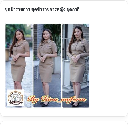
สำ
ชุดข้าราชการ ชุดข้าราชการหญิง ชุดกากี
ห
รั
บ
: