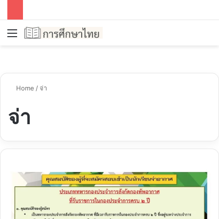
Menu
S
Home
/
จ่า
จ่า