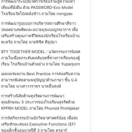
การพัฒนาระบบนิเวศการเรียนรวมสู่ความเท่า
เทียมที่ยั่งยืน ด้วย PASSWORD-Eco Model
โรงเรียนวัดโป่งหม้อข้าว
ถามโดย nongyao
การพัฒนารูปแบบการบริหารสถานศึกษาสีขาว
ปลอดยาเสพติดและอบายมุขแบบบูรณาการ เพื่อ
เสริมสร้างคุณภาพชีวิตของนักเรียนโรงเรียนบ้าน
ตะคร้อ
ถามโดย นายพิชิต ทีอุปมา
BTY TOGETHER MODEL : นวัตกรรมการนิเทศ
ภายในเพื่อยกระดับผลสัมฤทธิ์ทางการเรียนของผู้
เรียน โรงเรียนบ้านตัวอย่าง
ถามโดย Yuparporn
เผยแพร่ผลงาน Best Practice การส่งเสริมความ
สามารถพิเศษตามพหุปัญญาด้านภาษา ชั้น ป.4
ถามโดย นางสาววราพร นาหมื่นหงษ์
การสร้างนิสัยต้านทุจริตผ่านการพัฒนา
คุณลักษณะ 5 ประการของโรงเรียนสุจริตด้วย
KPPRH MODEL
ถามโดย Phunsid Promjaiser
การจัดกิจกรรมบ้านนักวิทยาศาสตร์น้อย เพื่อส่ง
เสริมทักษะสมอง Executive Functions (EF)
ของเด็กชั้นอนุบาลปีที่ 3
ถามโดย ครูอาร์