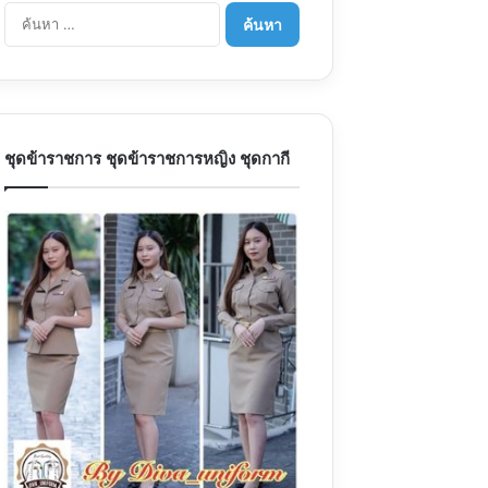
ค้
น
ห
า
สำ
ห
รั
ชุดข้าราชการ ชุดข้าราชการหญิง ชุดกากี
บ
: