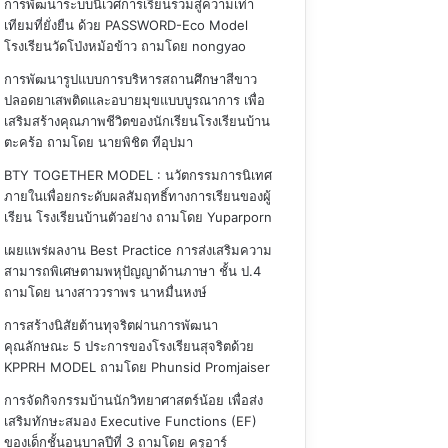
การพัฒนาระบบนิเวศการเรียนรวมสู่ความเท่า
เทียมที่ยั่งยืน ด้วย PASSWORD-Eco Model
โรงเรียนวัดโป่งหม้อข้าว
ถามโดย nongyao
การพัฒนารูปแบบการบริหารสถานศึกษาสีขาว
ปลอดยาเสพติดและอบายมุขแบบบูรณาการ เพื่อ
เสริมสร้างคุณภาพชีวิตของนักเรียนโรงเรียนบ้าน
ตะคร้อ
ถามโดย นายพิชิต ทีอุปมา
BTY TOGETHER MODEL : นวัตกรรมการนิเทศ
ภายในเพื่อยกระดับผลสัมฤทธิ์ทางการเรียนของผู้
เรียน โรงเรียนบ้านตัวอย่าง
ถามโดย Yuparporn
เผยแพร่ผลงาน Best Practice การส่งเสริมความ
สามารถพิเศษตามพหุปัญญาด้านภาษา ชั้น ป.4
ถามโดย นางสาววราพร นาหมื่นหงษ์
การสร้างนิสัยต้านทุจริตผ่านการพัฒนา
คุณลักษณะ 5 ประการของโรงเรียนสุจริตด้วย
KPPRH MODEL
ถามโดย Phunsid Promjaiser
การจัดกิจกรรมบ้านนักวิทยาศาสตร์น้อย เพื่อส่ง
เสริมทักษะสมอง Executive Functions (EF)
ของเด็กชั้นอนุบาลปีที่ 3
ถามโดย ครูอาร์