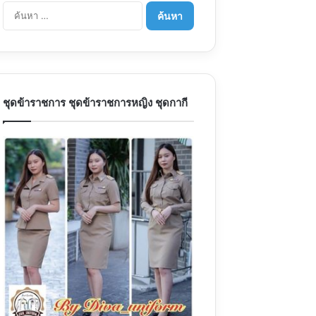
ค้
น
ห
า
สำ
ห
รั
ชุดข้าราชการ ชุดข้าราชการหญิง ชุดกากี
บ
: