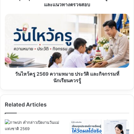
และ
และแนวทางตรวจสอบ
แนวทาง
ตรวจ
วัน
สอบ
ไหว้
ครู
2569
ความ
หมาย
ประวัติ
และ
กิจกรรม
ที่
วันไหว้ครู 2569 ความหมาย ประวัติ และกิจกรรมที่
นักเรียน
นักเรียนควรรู้
ควร
รู้
Related Articles