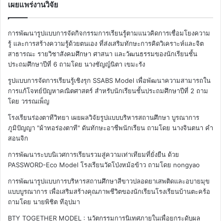
เผยแพร่งานวิจัย
การพัฒนารูปแบบการจัดกิจกรรมการเรียนรู้ตามแนวคิดการเชื่อมโยงความ
รู้ และการสร้างความรู้ด้วยตนเอง ที่ส่งเสริมทักษะการคิดวิเคราะห์และจิต
สาธารณะ รายวิชาสังคมศึกษา ศาสนา และวัฒนธรรมของนักเรียนชั้น
ประถมศึกษาปีที่ 6
ถามโดย นางชัญญ์นิตา เขมะรัง
รูปแบบการจัดการเรียนรู้เชิงรุก SSABS Model เพื่อพัฒนาความสามารถใน
การแก้โจทย์ปัญหาคณิตศาสตร์ สำหรับนักเรียนชั้นประถมศึกษาปีที่ 2
ถาม
โดย วรรณเพ็ญ
โรงเรียนร่องตาทีวิทยา เผยผลวิจัยรูปแบบบริหารสถานศึกษา บูรณาการ
ภูมิปัญญา "ผ้าทอร่องตาที" ดันทักษะอาชีพนักเรียน
ถามโดย นางจินตนา คำ
สอนจิก
การพัฒนาระบบนิเวศการเรียนรวมสู่ความเท่าเทียมที่ยั่งยืน ด้วย
PASSWORD-Eco Model โรงเรียนวัดโป่งหม้อข้าว
ถามโดย nongyao
การพัฒนารูปแบบการบริหารสถานศึกษาสีขาวปลอดยาเสพติดและอบายมุข
แบบบูรณาการ เพื่อเสริมสร้างคุณภาพชีวิตของนักเรียนโรงเรียนบ้านตะคร้อ
ถามโดย นายพิชิต ทีอุปมา
BTY TOGETHER MODEL : นวัตกรรมการนิเทศภายในเพื่อยกระดับผล