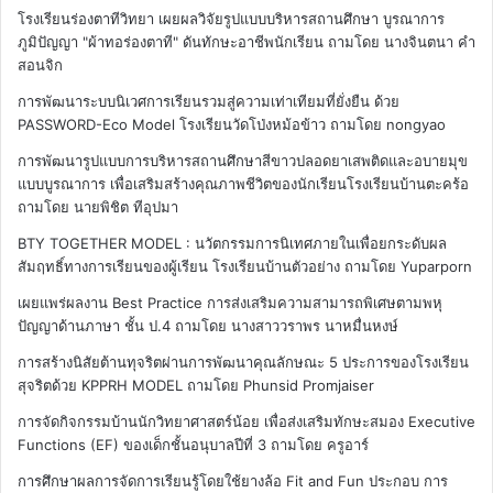
โรงเรียนร่องตาทีวิทยา เผยผลวิจัยรูปแบบบริหารสถานศึกษา บูรณาการ
ภูมิปัญญา "ผ้าทอร่องตาที" ดันทักษะอาชีพนักเรียน
ถามโดย นางจินตนา คำ
สอนจิก
การพัฒนาระบบนิเวศการเรียนรวมสู่ความเท่าเทียมที่ยั่งยืน ด้วย
PASSWORD-Eco Model โรงเรียนวัดโป่งหม้อข้าว
ถามโดย nongyao
การพัฒนารูปแบบการบริหารสถานศึกษาสีขาวปลอดยาเสพติดและอบายมุข
แบบบูรณาการ เพื่อเสริมสร้างคุณภาพชีวิตของนักเรียนโรงเรียนบ้านตะคร้อ
ถามโดย นายพิชิต ทีอุปมา
BTY TOGETHER MODEL : นวัตกรรมการนิเทศภายในเพื่อยกระดับผล
สัมฤทธิ์ทางการเรียนของผู้เรียน โรงเรียนบ้านตัวอย่าง
ถามโดย Yuparporn
เผยแพร่ผลงาน Best Practice การส่งเสริมความสามารถพิเศษตามพหุ
ปัญญาด้านภาษา ชั้น ป.4
ถามโดย นางสาววราพร นาหมื่นหงษ์
การสร้างนิสัยต้านทุจริตผ่านการพัฒนาคุณลักษณะ 5 ประการของโรงเรียน
สุจริตด้วย KPPRH MODEL
ถามโดย Phunsid Promjaiser
การจัดกิจกรรมบ้านนักวิทยาศาสตร์น้อย เพื่อส่งเสริมทักษะสมอง Executive
Functions (EF) ของเด็กชั้นอนุบาลปีที่ 3
ถามโดย ครูอาร์
การศึกษาผลการจัดการเรียนรู้โดยใช้ยางล้อ Fit and Fun ประกอบ การ