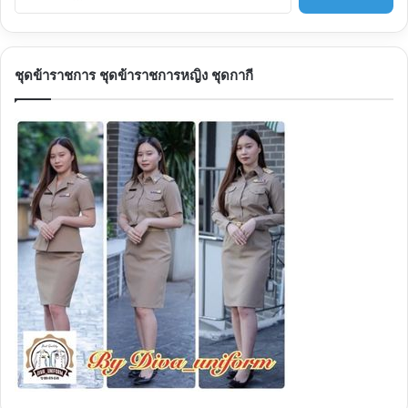
น
ห
า
สำ
ชุดข้าราชการ ชุดข้าราชการหญิง ชุดกากี
ห
รั
บ
: