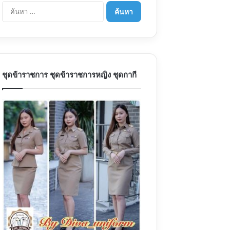
ค้
น
ห
า
สำ
ห
รั
ชุดข้าราชการ ชุดข้าราชการหญิง ชุดกากี
บ
: