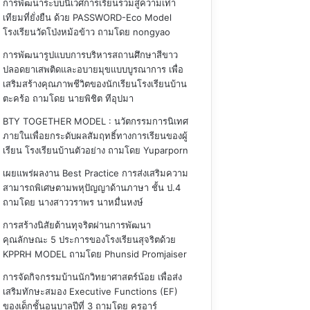
การพัฒนาระบบนิเวศการเรียนรวมสู่ความเท่า
เทียมที่ยั่งยืน ด้วย PASSWORD-Eco Model
โรงเรียนวัดโป่งหม้อข้าว
ถามโดย nongyao
การพัฒนารูปแบบการบริหารสถานศึกษาสีขาว
ปลอดยาเสพติดและอบายมุขแบบบูรณาการ เพื่อ
เสริมสร้างคุณภาพชีวิตของนักเรียนโรงเรียนบ้าน
ตะคร้อ
ถามโดย นายพิชิต ทีอุปมา
BTY TOGETHER MODEL : นวัตกรรมการนิเทศ
ภายในเพื่อยกระดับผลสัมฤทธิ์ทางการเรียนของผู้
เรียน โรงเรียนบ้านตัวอย่าง
ถามโดย Yuparporn
เผยแพร่ผลงาน Best Practice การส่งเสริมความ
สามารถพิเศษตามพหุปัญญาด้านภาษา ชั้น ป.4
ถามโดย นางสาววราพร นาหมื่นหงษ์
การสร้างนิสัยต้านทุจริตผ่านการพัฒนา
คุณลักษณะ 5 ประการของโรงเรียนสุจริตด้วย
KPPRH MODEL
ถามโดย Phunsid Promjaiser
การจัดกิจกรรมบ้านนักวิทยาศาสตร์น้อย เพื่อส่ง
เสริมทักษะสมอง Executive Functions (EF)
ของเด็กชั้นอนุบาลปีที่ 3
ถามโดย ครูอาร์