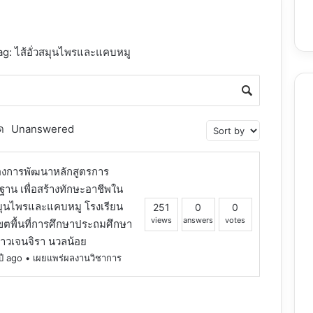
ag: ไส้อั่วสมุนไพรและแคบหมู
ด
Unanswered
่องการพัฒนาหลักสูตรการ
นฐาน เพื่อสร้างทักษะอาชีพใน
่วสมุนไพรและแคบหมู โรงเรียน
251
0
0
views
answers
votes
เขตพื้นที่การศึกษาประถมศึกษา
สาวเจนจิรา นวลน้อย
ี ago
•
เผยแพร่ผลงานวิชาการ