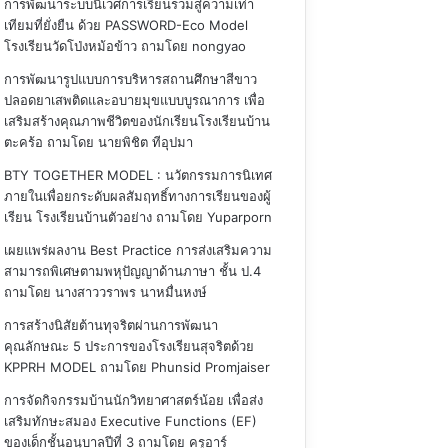
การพัฒนาระบบนิเวศการเรียนรวมสู่ความเท่า
เทียมที่ยั่งยืน ด้วย PASSWORD-Eco Model
โรงเรียนวัดโป่งหม้อข้าว
ถามโดย nongyao
การพัฒนารูปแบบการบริหารสถานศึกษาสีขาว
ปลอดยาเสพติดและอบายมุขแบบบูรณาการ เพื่อ
เสริมสร้างคุณภาพชีวิตของนักเรียนโรงเรียนบ้าน
ตะคร้อ
ถามโดย นายพิชิต ทีอุปมา
BTY TOGETHER MODEL : นวัตกรรมการนิเทศ
ภายในเพื่อยกระดับผลสัมฤทธิ์ทางการเรียนของผู้
เรียน โรงเรียนบ้านตัวอย่าง
ถามโดย Yuparporn
เผยแพร่ผลงาน Best Practice การส่งเสริมความ
สามารถพิเศษตามพหุปัญญาด้านภาษา ชั้น ป.4
ถามโดย นางสาววราพร นาหมื่นหงษ์
การสร้างนิสัยต้านทุจริตผ่านการพัฒนา
คุณลักษณะ 5 ประการของโรงเรียนสุจริตด้วย
KPPRH MODEL
ถามโดย Phunsid Promjaiser
การจัดกิจกรรมบ้านนักวิทยาศาสตร์น้อย เพื่อส่ง
เสริมทักษะสมอง Executive Functions (EF)
ของเด็กชั้นอนุบาลปีที่ 3
ถามโดย ครูอาร์