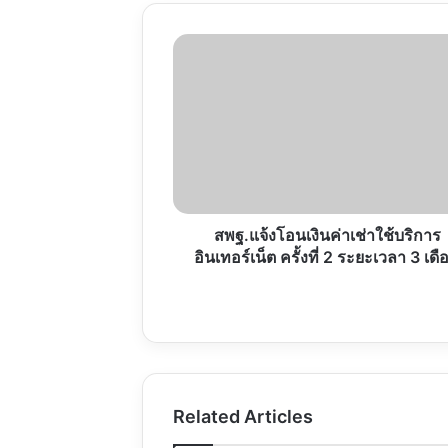
สพฐ.แจ้ง
โอน
เงิน
ค่า
เช่า
ใช้
บริการ
อินเทอร์เน็ต
ครั้ง
ที่
สพฐ.แจ้งโอนเงินค่าเช่าใช้บริการ
2
อินเทอร์เน็ต ครั้งที่ 2 ระยะเวลา 3 เดื
ระยะ
เวลา
3
เดือน
Related Articles