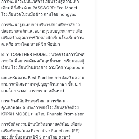
การพัฒนาระบบนิเวศการเรียนรวมสู่ความเท่า
เทียมที่ยั่งยืน ด้วย PASSWORD-Eco Model
โรงเรียนวัดโป่งหม้อข้าว
ถามโดย nongyao
การพัฒนารูปแบบการบริหารสถานศึกษาสีขาว
ปลอดยาเสพติดและอบายมุขแบบบูรณาการ เพื่อ
เสริมสร้างคุณภาพชีวิตของนักเรียนโรงเรียนบ้าน
ตะคร้อ
ถามโดย นายพิชิต ทีอุปมา
BTY TOGETHER MODEL : นวัตกรรมการนิเทศ
ภายในเพื่อยกระดับผลสัมฤทธิ์ทางการเรียนของผู้
เรียน โรงเรียนบ้านตัวอย่าง
ถามโดย Yuparporn
เผยแพร่ผลงาน Best Practice การส่งเสริมความ
สามารถพิเศษตามพหุปัญญาด้านภาษา ชั้น ป.4
ถามโดย นางสาววราพร นาหมื่นหงษ์
การสร้างนิสัยต้านทุจริตผ่านการพัฒนา
คุณลักษณะ 5 ประการของโรงเรียนสุจริตด้วย
KPPRH MODEL
ถามโดย Phunsid Promjaiser
การจัดกิจกรรมบ้านนักวิทยาศาสตร์น้อย เพื่อส่ง
เสริมทักษะสมอง Executive Functions (EF)
ของเด็กชั้นอนุบาลปีที่ 3
ถามโดย ครูอาร์