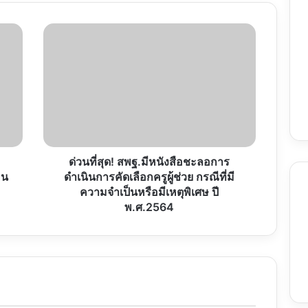
ด่วน
ที่สุด!
สพฐ.มี
หนังสือ
ชะลอ
การ
ดำเนิน
การ
คัด
เลือก
ด่วนที่สุด! สพฐ.มีหนังสือชะลอการ
ครู
อน
ดำเนินการคัดเลือกครูผู้ช่วย กรณีที่มี
ผู้
ความจำเป็นหรือมีเหตุพิเศษ ปี
ช่วย
พ.ศ.2564
กรณี
ที่
มี
ความ
จำเป็น
หรือ
มี