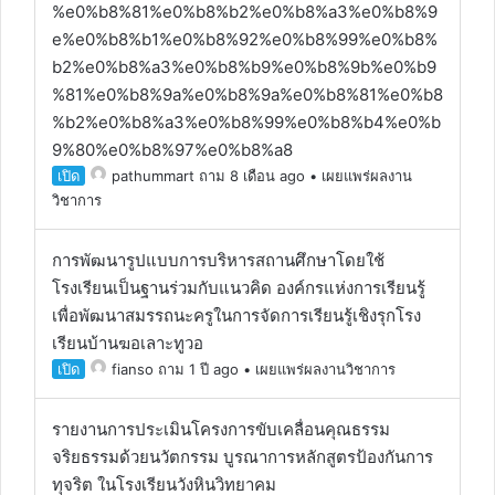
%e0%b8%81%e0%b8%b2%e0%b8%a3%e0%b8%9
e%e0%b8%b1%e0%b8%92%e0%b8%99%e0%b8%
b2%e0%b8%a3%e0%b8%b9%e0%b8%9b%e0%b9
%81%e0%b8%9a%e0%b8%9a%e0%b8%81%e0%b8
%b2%e0%b8%a3%e0%b8%99%e0%b8%b4%e0%b
9%80%e0%b8%97%e0%b8%a8
เปิด
pathummart
ถาม 8 เดือน ago
•
เผยแพร่ผลงาน
วิชาการ
การพัฒนารูปแบบการบริหารสถานศึกษาโดยใช้
โรงเรียนเป็นฐานร่วมกับแนวคิด องค์กรแห่งการเรียนรู้
เพื่อพัฒนาสมรรถนะครูในการจัดการเรียนรู้เชิงรุกโรง
เรียนบ้านฆอเลาะทูวอ
เปิด
fianso
ถาม 1 ปี ago
•
เผยแพร่ผลงานวิชาการ
รายงานการประเมินโครงการขับเคลื่อนคุณธรรม
จริยธรรมด้วยนวัตกรรม บูรณาการหลักสูตรป้องกันการ
ทุจริต ในโรงเรียนวังหินวิทยาคม