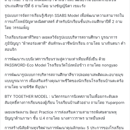
ประถมศึกษาปีที่ 6
ถามโดย นางชัญญ์นิตา เขมะรัง
รูปแบบการจัดการเรียนรู้เชิงรุก SSABS Model เพื่อพัฒนาความสามารถใน
การแก้โจทย์ปัญหาคณิตศาสตร์ สำหรับนักเรียนชั้นประถมศึกษาปีที่ 2
ถาม
โดย วรรณเพ็ญ
โรงเรียนร่องตาทีวิทยา เผยผลวิจัยรูปแบบบริหารสถานศึกษา บูรณาการ
ภูมิปัญญา "ผ้าทอร่องตาที" ดันทักษะอาชีพนักเรียน
ถามโดย นางจินตนา คำ
สอนจิก
การพัฒนาระบบนิเวศการเรียนรวมสู่ความเท่าเทียมที่ยั่งยืน ด้วย
PASSWORD-Eco Model โรงเรียนวัดโป่งหม้อข้าว
ถามโดย nongyao
การพัฒนารูปแบบการบริหารสถานศึกษาสีขาวปลอดยาเสพติดและอบายมุข
แบบบูรณาการ เพื่อเสริมสร้างคุณภาพชีวิตของนักเรียนโรงเรียนบ้านตะคร้อ
ถามโดย นายพิชิต ทีอุปมา
BTY TOGETHER MODEL : นวัตกรรมการนิเทศภายในเพื่อยกระดับผล
สัมฤทธิ์ทางการเรียนของผู้เรียน โรงเรียนบ้านตัวอย่าง
ถามโดย Yuparporn
เผยแพร่ผลงาน Best Practice การส่งเสริมความสามารถพิเศษตามพหุ
ปัญญาด้านภาษา ชั้น ป.4
ถามโดย นางสาววราพร นาหมื่นหงษ์
การสร้างนิสัยต้านทุจริตผ่านการพัฒนาคุณลักษณะ 5 ประการของโรงเรียน