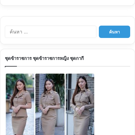
ค้
น
ห
า
สำ
ชุดข้าราชการ ชุดข้าราชการหญิง ชุดกากี
ห
รั
บ
: