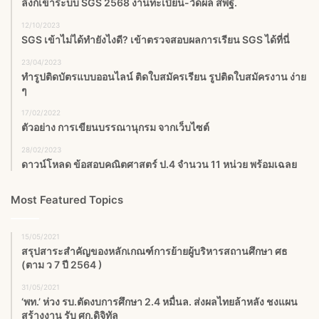
ลิงก์เข้าระบบ SGS 2568 งานทะเบียน-วัดผล สพฐ.
12/10/2023
SGS เข้าไม่ได้ทำยังไงดี? เข้าตรวจสอบผลการเรียน SGS ได้ที่นี่
23/04/2023
ทำรูปติดบัตรแบบออนไลน์ ติดใบสมัครเรียน รูปติดใบสมัครงาน ง่าย
ๆ
17/02/2022
ตัวอย่าง การเขียนบรรณานุกรม จากเว็บไซต์
28/02/2023
ดาวน์โหลด ข้อสอบคณิตศาสตร์ ป.4 จำนวน 11 หน่วย พร้อมเฉลย
Most Featured Topics
15/05/2021
สรุปสาระสำคัญของหลักเกณฑ์การย้ายผู้บริหารสถานศึกษา ศธ
(ตาม ว 7 ปี 2564 )
31/05/2021
‘พท.’ ห่วง รบ.ตัดงบการศึกษา 2.4 หมื่นล. ส่งผลไทยล้าหลัง ชงแผน
สร้างงาน รับ ศก.ดิจิทัล