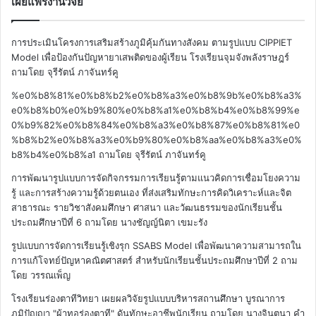
เผยแพร่งานวิจัย
การประเมินโครงการเสริมสร้างภูมิคุ้มกันทางสังคม ตามรูปแบบ CIPPIET
Model เพื่อป้องกันปัญหายาเสพติดของผู้เรียน โรงเรียนจุมจังพลังราษฎร์
ถามโดย จุรีรัตน์ ภาจันทร์คู
%e0%b8%81%e0%b8%b2%e0%b8%a3%e0%b8%9b%e0%b8%a3%
e0%b8%b0%e0%b9%80%e0%b8%a1%e0%b8%b4%e0%b8%99%e
0%b9%82%e0%b8%84%e0%b8%a3%e0%b8%87%e0%b8%81%e0
%b8%b2%e0%b8%a3%e0%b9%80%e0%b8%aa%e0%b8%a3%e0%
b8%b4%e0%b8%a1
ถามโดย จุรีรัตน์ ภาจันทร์คู
การพัฒนารูปแบบการจัดกิจกรรมการเรียนรู้ตามแนวคิดการเชื่อมโยงความ
รู้ และการสร้างความรู้ด้วยตนเอง ที่ส่งเสริมทักษะการคิดวิเคราะห์และจิต
สาธารณะ รายวิชาสังคมศึกษา ศาสนา และวัฒนธรรมของนักเรียนชั้น
ประถมศึกษาปีที่ 6
ถามโดย นางชัญญ์นิตา เขมะรัง
รูปแบบการจัดการเรียนรู้เชิงรุก SSABS Model เพื่อพัฒนาความสามารถใน
การแก้โจทย์ปัญหาคณิตศาสตร์ สำหรับนักเรียนชั้นประถมศึกษาปีที่ 2
ถาม
โดย วรรณเพ็ญ
โรงเรียนร่องตาทีวิทยา เผยผลวิจัยรูปแบบบริหารสถานศึกษา บูรณาการ
ภูมิปัญญา "ผ้าทอร่องตาที" ดันทักษะอาชีพนักเรียน
ถามโดย นางจินตนา คำ