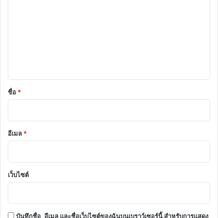
ว
า
ม
เ
ห็
น
*
ชื่อ
*
อีเมล
*
เว็บไซต์
บันทึกชื่อ, อีเมล และชื่อเว็บไซต์ของฉันบนเบราว์เซอร์นี้ สำหรับการแสดง