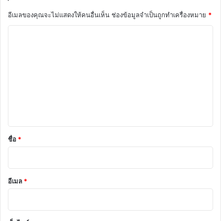
อีเมลของคุณจะไม่แสดงให้คนอื่นเห็น
ช่องข้อมูลจำเป็นถูกทำเครื่องหมาย
*
ค
ว
า
ม
เ
ห็
น
*
ชื่อ
*
อีเมล
*