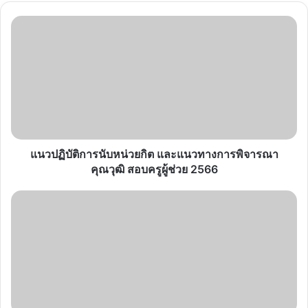
แนว
ปฏิบัติ
การ
นับ
หน่วยกิต
และ
แนวทาง
การ
พิจารณา
คุณวุฒิ
แนวปฏิบัติการนับหน่วยกิต และแนวทางการพิจารณา
สอบ
คุณวุฒิ สอบครูผู้ช่วย 2566
ครู
ผู้
สพฐ.
ช่วย
แจ้ง
2566
สอบ
ครู
ผู้
ช่วย
มิ.ย.
66