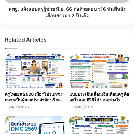
ต่อ
ด้วย
สพฐ. แจ้งสอบครูผู้ช่วย มิ.ย. 66 ต่อด้วยสอบ ว16 ทันทีหลัง
สอบ
เลื่อนยาวมา 2 ปี แล้ว
ว16
ทันที
หลัง
Related Articles
เลื่อน
ยาว
มา
2
ปี
แล้ว
ครูไทยยุค 2026 เมื่อ “โปรแกรม”
แบบประเมินเลื่อนเงินเดือนครู คือ
กลายเป็นผู้ช่วยประจำห้องเรียน
อะไรและมีวิธีใช้งานอย่างไร
24/05/2026
24/05/2026