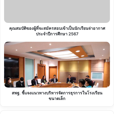
จะ
สมัคร
สอบ
เข้า
เป็น
นักเรียน
คุณสมบัติของผู้ที่จะสมัครสอบเข้าเป็นนักเรียนจ่าอากาศ
จ่า
ประจำปีการศึกษา 2567
อากาศ
ประจำ
สพฐ.
ปี
ชี้แจง
การ
แนวทาง
ศึกษา
บริหาร
2567
จัดการ
ธุรการ
ใน
โรงเรียน
ขนาด
เล็ก
สพฐ. ชี้แจงแนวทางบริหารจัดการธุรการในโรงเรียน
ขนาดเล็ก