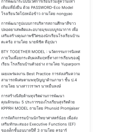
การพัฒนาระบบนิเวศการเรียนรวมสู่ความเท่า
เทียมที่ยั่งยืน ด้วย PASSWORD-Eco Model
โรงเรียนวัดโป่งหม้อข้าว
ถามโดย nongyao
การพัฒนารูปแบบการบริหารสถานศึกษาสีขาว
ปลอดยาเสพติดและอบายมุขแบบบูรณาการ เพื่อ
เสริมสร้างคุณภาพชีวิตของนักเรียนโรงเรียนบ้าน
ตะคร้อ
ถามโดย นายพิชิต ทีอุปมา
BTY TOGETHER MODEL : นวัตกรรมการนิเทศ
ภายในเพื่อยกระดับผลสัมฤทธิ์ทางการเรียนของผู้
เรียน โรงเรียนบ้านตัวอย่าง
ถามโดย Yuparporn
เผยแพร่ผลงาน Best Practice การส่งเสริมความ
สามารถพิเศษตามพหุปัญญาด้านภาษา ชั้น ป.4
ถามโดย นางสาววราพร นาหมื่นหงษ์
การสร้างนิสัยต้านทุจริตผ่านการพัฒนา
คุณลักษณะ 5 ประการของโรงเรียนสุจริตด้วย
KPPRH MODEL
ถามโดย Phunsid Promjaiser
การจัดกิจกรรมบ้านนักวิทยาศาสตร์น้อย เพื่อส่ง
เสริมทักษะสมอง Executive Functions (EF)
ของเด็กชั้นอนุบาลปีที่ 3
ถามโดย ครูอาร์