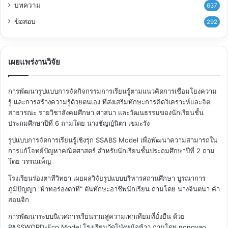
บทความ
637
ข้อสอบ
292
เผยแพร่งานวิจัย
การพัฒนารูปแบบการจัดกิจกรรมการเรียนรู้ตามแนวคิดการเชื่อมโยงความ
รู้ และการสร้างความรู้ด้วยตนเอง ที่ส่งเสริมทักษะการคิดวิเคราะห์และจิต
สาธารณะ รายวิชาสังคมศึกษา ศาสนา และวัฒนธรรมของนักเรียนชั้น
ประถมศึกษาปีที่ 6
ถามโดย นางชัญญ์นิตา เขมะรัง
รูปแบบการจัดการเรียนรู้เชิงรุก SSABS Model เพื่อพัฒนาความสามารถใน
การแก้โจทย์ปัญหาคณิตศาสตร์ สำหรับนักเรียนชั้นประถมศึกษาปีที่ 2
ถาม
โดย วรรณเพ็ญ
โรงเรียนร่องตาทีวิทยา เผยผลวิจัยรูปแบบบริหารสถานศึกษา บูรณาการ
ภูมิปัญญา "ผ้าทอร่องตาที" ดันทักษะอาชีพนักเรียน
ถามโดย นางจินตนา คำ
สอนจิก
การพัฒนาระบบนิเวศการเรียนรวมสู่ความเท่าเทียมที่ยั่งยืน ด้วย
PASSWORD-Eco Model โรงเรียนวัดโป่งหม้อข้าว
ถามโดย nongyao