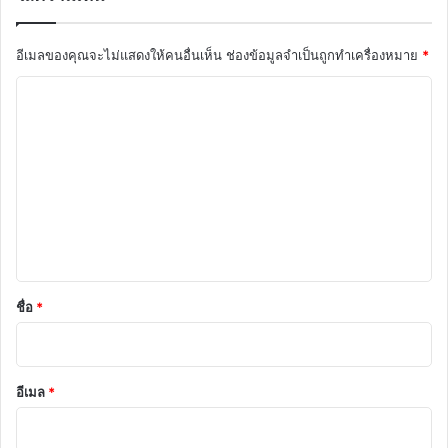
อีเมลของคุณจะไม่แสดงให้คนอื่นเห็น
ช่องข้อมูลจำเป็นถูกทำเครื่องหมาย
*
ค
ว
า
ม
เ
ห็
น
*
ชื่อ
*
อีเมล
*