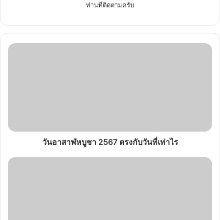
ท่านที่ติดตามครับ
วัน
อาสาฬหบูชา 2567
ตรง
กับ
วัน
ที่
เท่าไร
วันอาสาฬหบูชา 2567 ตรงกับวันที่เท่าไร
กำหนดการ
ทดสอบ
ระดับ
ชาติ
(O-
NET)