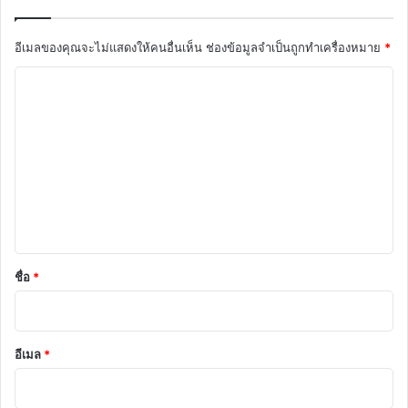
อีเมลของคุณจะไม่แสดงให้คนอื่นเห็น
ช่องข้อมูลจำเป็นถูกทำเครื่องหมาย
*
ค
ว
า
ม
เ
ห็
น
*
ชื่อ
*
อีเมล
*