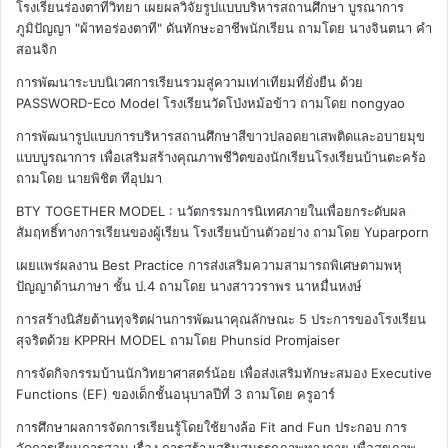
โรงเรียนร่องตาทีวิทยา เผยผลวิจัยรูปแบบบริหารสถานศึกษา บูรณาการ
ภูมิปัญญา "ผ้าทอร่องตาที" ดันทักษะอาชีพนักเรียน
ถามโดย นางจินตนา คำ
สอนจิก
การพัฒนาระบบนิเวศการเรียนรวมสู่ความเท่าเทียมที่ยั่งยืน ด้วย
PASSWORD-Eco Model โรงเรียนวัดโป่งหม้อข้าว
ถามโดย nongyao
การพัฒนารูปแบบการบริหารสถานศึกษาสีขาวปลอดยาเสพติดและอบายมุข
แบบบูรณาการ เพื่อเสริมสร้างคุณภาพชีวิตของนักเรียนโรงเรียนบ้านตะคร้อ
ถามโดย นายพิชิต ทีอุปมา
BTY TOGETHER MODEL : นวัตกรรมการนิเทศภายในเพื่อยกระดับผล
สัมฤทธิ์ทางการเรียนของผู้เรียน โรงเรียนบ้านตัวอย่าง
ถามโดย Yuparporn
เผยแพร่ผลงาน Best Practice การส่งเสริมความสามารถพิเศษตามพหุ
ปัญญาด้านภาษา ชั้น ป.4
ถามโดย นางสาววราพร นาหมื่นหงษ์
การสร้างนิสัยต้านทุจริตผ่านการพัฒนาคุณลักษณะ 5 ประการของโรงเรียน
สุจริตด้วย KPPRH MODEL
ถามโดย Phunsid Promjaiser
การจัดกิจกรรมบ้านนักวิทยาศาสตร์น้อย เพื่อส่งเสริมทักษะสมอง Executive
Functions (EF) ของเด็กชั้นอนุบาลปีที่ 3
ถามโดย ครูอาร์
การศึกษาผลการจัดการเรียนรู้โดยใช้ยางล้อ Fit and Fun ประกอบ การ