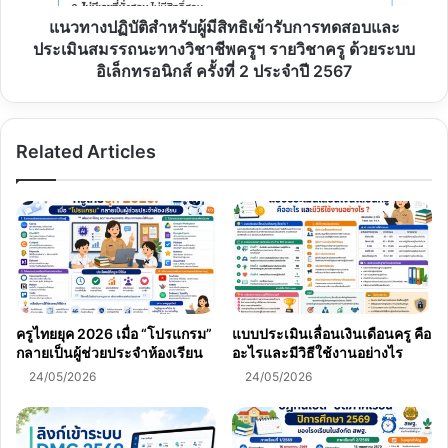
การ
ทดสอบ
แนวทางปฏิบัติสำหรับผู้มีสิทธิเข้ารับการทดสอบและ
และ
ประเมินสมรรถนะทางวิชาชีพครูฯ รายวิชาครู ด้วยระบบ
ประเมิน
อิเล็กทรอนิกส์ ครั้งที่ 2 ประจำปี 2567
สมรรถนะ
ทาง
วิชา
Related Articles
ชีพ
ครูฯ
รายวิชา
ครู
ด้วย
ระบบ
อิเล็กทรอนิกส์
ครั้ง
ที่
ครูไทยยุค 2026 เมื่อ “โปรแกรม”
แบบประเมินเลื่อนเงินเดือนครู คือ
2
กลายเป็นผู้ช่วยประจำห้องเรียน
อะไรและมีวิธีใช้งานอย่างไร
ประจำ
24/05/2026
24/05/2026
ปี
2567