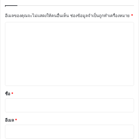
อีเมลของคุณจะไม่แสดงให้คนอื่นเห็น
ช่องข้อมูลจำเป็นถูกทำเครื่องหมาย
*
ค
ว
า
ม
เ
ห็
น
*
ชื่อ
*
อีเมล
*