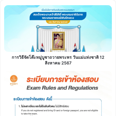
การ
วิธี
จัด
โต๊ะ
หมู่
บูชา
ถวาย
พระพร
วัน
แม่
การวิธีจัดโต๊ะหมู่บูชาถวายพระพร วันแม่แห่งชาติ 12
แห่ง
สิงหาคม 2567
ชาติ
12
แนวทาง
สิงหาคม
ปฏิบัติ
2567
สำหรับ
ผู้
มี
สิทธิ
เข้า
รับ