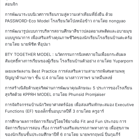
สอนจิก
การพัฒนาระบบนิเวศการเรียนรวมสู่ความเท่าเทียมที่ยั่งยืน ด้วย
PASSWORD-Eco Model โรงเรียนวัดโป่งหม้อข้าว
ถามโดย nongyao
การพัฒนารูปแบบการบริหารสถานศึกษาสีขาวปลอดยาเสพติดและอบายมุข
แบบบูรณาการ เพื่อเสริมสร้างคุณภาพชีวิตของนักเรียนโรงเรียนบ้านตะคร้อ
ถามโดย นายพิชิต ทีอุปมา
BTY TOGETHER MODEL : นวัตกรรมการนิเทศภายในเพื่อยกระดับผล
สัมฤทธิ์ทางการเรียนของผู้เรียน โรงเรียนบ้านตัวอย่าง
ถามโดย Yuparporn
เผยแพร่ผลงาน Best Practice การส่งเสริมความสามารถพิเศษตามพหุ
ปัญญาด้านภาษา ชั้น ป.4
ถามโดย นางสาววราพร นาหมื่นหงษ์
การสร้างนิสัยต้านทุจริตผ่านการพัฒนาคุณลักษณะ 5 ประการของโรงเรียน
สุจริตด้วย KPPRH MODEL
ถามโดย Phunsid Promjaiser
การจัดกิจกรรมบ้านนักวิทยาศาสตร์น้อย เพื่อส่งเสริมทักษะสมอง Executive
Functions (EF) ของเด็กชั้นอนุบาลปีที่ 3
ถามโดย ครูอาร์
การศึกษาผลการจัดการเรียนรู้โดยใช้ยางล้อ Fit and Fun ประกอบ การ
จัดการเรียนการสอน เรื่อง การสร้างเสริมสมรรถภาพทางกาย เพื่อสุขภาพ
ของนักเรียนชั้นประถมศึกษาปีที่ 6
ถามโดย นายพรกฤษณ์ ปิ่นกุมภีร์