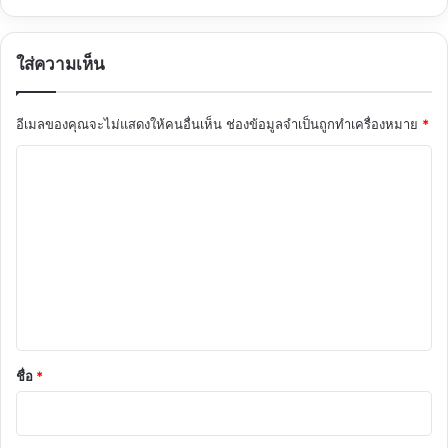
ใส่ความเห็น
อีเมลของคุณจะไม่แสดงให้คนอื่นเห็น
ช่องข้อมูลจำเป็นถูกทำเครื่องหมาย
*
ค
ว
า
ม
เ
ห็
น
*
ชื่อ
*