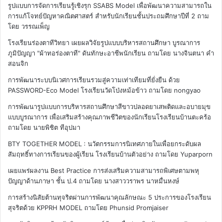
รูปแบบการจัดการเรียนรู้เชิงรุก SSABS Model เพื่อพัฒนาความสามารถใน
การแก้โจทย์ปัญหาคณิตศาสตร์ สำหรับนักเรียนชั้นประถมศึกษาปีที่ 2
ถาม
โดย วรรณเพ็ญ
โรงเรียนร่องตาทีวิทยา เผยผลวิจัยรูปแบบบริหารสถานศึกษา บูรณาการ
ภูมิปัญญา "ผ้าทอร่องตาที" ดันทักษะอาชีพนักเรียน
ถามโดย นางจินตนา คำ
สอนจิก
การพัฒนาระบบนิเวศการเรียนรวมสู่ความเท่าเทียมที่ยั่งยืน ด้วย
PASSWORD-Eco Model โรงเรียนวัดโป่งหม้อข้าว
ถามโดย nongyao
การพัฒนารูปแบบการบริหารสถานศึกษาสีขาวปลอดยาเสพติดและอบายมุข
แบบบูรณาการ เพื่อเสริมสร้างคุณภาพชีวิตของนักเรียนโรงเรียนบ้านตะคร้อ
ถามโดย นายพิชิต ทีอุปมา
BTY TOGETHER MODEL : นวัตกรรมการนิเทศภายในเพื่อยกระดับผล
สัมฤทธิ์ทางการเรียนของผู้เรียน โรงเรียนบ้านตัวอย่าง
ถามโดย Yuparporn
เผยแพร่ผลงาน Best Practice การส่งเสริมความสามารถพิเศษตามพหุ
ปัญญาด้านภาษา ชั้น ป.4
ถามโดย นางสาววราพร นาหมื่นหงษ์
การสร้างนิสัยต้านทุจริตผ่านการพัฒนาคุณลักษณะ 5 ประการของโรงเรียน
สุจริตด้วย KPPRH MODEL
ถามโดย Phunsid Promjaiser