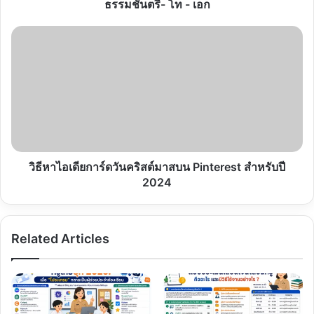
ธรรม
ธรรมชั้นตรี- โท - เอก
ชั้น
ตรี-
วิธี
โท
หา
-
ไอ
เอก
เดีย
การ์ด
วัน
คริสต์มาส
บน
Pinterest
สำหรับ
วิธีหาไอเดียการ์ดวันคริสต์มาสบน Pinterest สำหรับปี
ปี
2024
2024
Related Articles