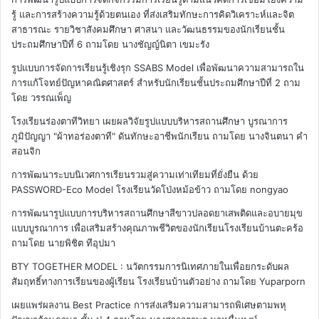
รู้ และการสร้างความรู้ด้วยตนเอง ที่ส่งเสริมทักษะการคิดวิเคราะห์และจิต
สาธารณะ รายวิชาสังคมศึกษา ศาสนา และวัฒนธรรมของนักเรียนชั้น
ประถมศึกษาปีที่ 6
ถามโดย นางชัญญ์นิตา เขมะรัง
รูปแบบการจัดการเรียนรู้เชิงรุก SSABS Model เพื่อพัฒนาความสามารถใน
การแก้โจทย์ปัญหาคณิตศาสตร์ สำหรับนักเรียนชั้นประถมศึกษาปีที่ 2
ถาม
โดย วรรณเพ็ญ
โรงเรียนร่องตาทีวิทยา เผยผลวิจัยรูปแบบบริหารสถานศึกษา บูรณาการ
ภูมิปัญญา "ผ้าทอร่องตาที" ดันทักษะอาชีพนักเรียน
ถามโดย นางจินตนา คำ
สอนจิก
การพัฒนาระบบนิเวศการเรียนรวมสู่ความเท่าเทียมที่ยั่งยืน ด้วย
PASSWORD-Eco Model โรงเรียนวัดโป่งหม้อข้าว
ถามโดย nongyao
การพัฒนารูปแบบการบริหารสถานศึกษาสีขาวปลอดยาเสพติดและอบายมุข
แบบบูรณาการ เพื่อเสริมสร้างคุณภาพชีวิตของนักเรียนโรงเรียนบ้านตะคร้อ
ถามโดย นายพิชิต ทีอุปมา
BTY TOGETHER MODEL : นวัตกรรมการนิเทศภายในเพื่อยกระดับผล
สัมฤทธิ์ทางการเรียนของผู้เรียน โรงเรียนบ้านตัวอย่าง
ถามโดย Yuparporn
เผยแพร่ผลงาน Best Practice การส่งเสริมความสามารถพิเศษตามพหุ