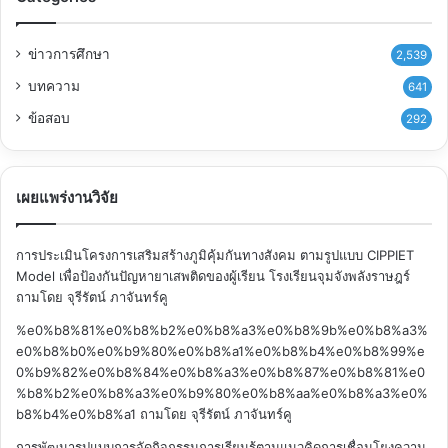
ข่าวการศึกษา
2,539
บทความ
641
ข้อสอบ
292
เผยแพร่งานวิจัย
การประเมินโครงการเสริมสร้างภูมิคุ้มกันทางสังคม ตามรูปแบบ CIPPIET
Model เพื่อป้องกันปัญหายาเสพติดของผู้เรียน โรงเรียนจุมจังพลังราษฎร์
ถามโดย จุรีรัตน์ ภาจันทร์คู
%e0%b8%81%e0%b8%b2%e0%b8%a3%e0%b8%9b%e0%b8%a3%
e0%b8%b0%e0%b9%80%e0%b8%a1%e0%b8%b4%e0%b8%99%e
0%b9%82%e0%b8%84%e0%b8%a3%e0%b8%87%e0%b8%81%e0
%b8%b2%e0%b8%a3%e0%b9%80%e0%b8%aa%e0%b8%a3%e0%
b8%b4%e0%b8%a1
ถามโดย จุรีรัตน์ ภาจันทร์คู
การพัฒนารูปแบบการจัดกิจกรรมการเรียนรู้ตามแนวคิดการเชื่อมโยงความ