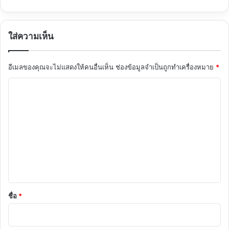
ใส่ความเห็น
อีเมลของคุณจะไม่แสดงให้คนอื่นเห็น
ช่องข้อมูลจำเป็นถูกทำเครื่องหมาย
*
ค
ว
า
ม
เ
ห็
น
*
ชื่อ
*