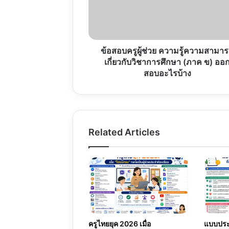
รู้
ความ
สามารถ
เกี่ยว
กับ
ข้อสอบครูผู้ช่วย ความรู้ความสามา
วิชาการ
เกี่ยวกับวิชาการศึกษา (ภาค ข) ออ
ศึกษา
สอบอะไรบ้าง
(ภาค
ข)
ออก
สอบ
อะไร
Related Articles
บ้าง
ครูไทยยุค 2026 เมื่อ
แบบประเ