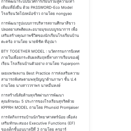
การพัฒนาระบบนิเวศการเรียนรวมสู่ความเท่า
เทียมที่ยั่งยืน ด้วย PASSWORD-Eco Model
โรงเรียนวัดโป่งหม้อข้าว
ถามโดย nongyao
การพัฒนารูปแบบการบริหารสถานศึกษาสีขาว
ปลอดยาเสพติดและอบายมุขแบบบูรณาการ เพื่อ
เสริมสร้างคุณภาพชีวิตของนักเรียนโรงเรียนบ้าน
ตะคร้อ
ถามโดย นายพิชิต ทีอุปมา
BTY TOGETHER MODEL : นวัตกรรมการนิเทศ
ภายในเพื่อยกระดับผลสัมฤทธิ์ทางการเรียนของผู้
เรียน โรงเรียนบ้านตัวอย่าง
ถามโดย Yuparporn
เผยแพร่ผลงาน Best Practice การส่งเสริมความ
สามารถพิเศษตามพหุปัญญาด้านภาษา ชั้น ป.4
ถามโดย นางสาววราพร นาหมื่นหงษ์
การสร้างนิสัยต้านทุจริตผ่านการพัฒนา
คุณลักษณะ 5 ประการของโรงเรียนสุจริตด้วย
KPPRH MODEL
ถามโดย Phunsid Promjaiser
การจัดกิจกรรมบ้านนักวิทยาศาสตร์น้อย เพื่อส่ง
เสริมทักษะสมอง Executive Functions (EF)
ของเด็กชั้นอนุบาลปีที่ 3
ถามโดย ครูอาร์