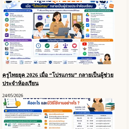
พร้อม
ย้ำ
ให้
ปฏิบัติ
ตน
ตาม
มาตรการ
การ
ป้องกัน
และ
ครูไทยยุค 2026 เมื่อ “โปรแกรม” กลายเป็นผู้ช่วย
ควบคุม
ประจำห้องเรียน
โรค
ของ
24/05/2026
สธ.อย่าง
เคร่งครัด