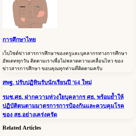
การศึกษาไทย
เว็บไซต์ข่าวสารการศึกษาของครูและบุคลากรทางการศึกษา
อัพเดททุกวัน ติดตามเราเพื่อไม่พลาดความเคลื่อนไหว ของ
ข่าวสารการศึกษา ขอบคุณทุกท่านที่ติดตามครับ
สพฐ.
สพฐ. ปรับปฏิทินรับนักเรียนปี ’64 ใหม่
ปรับ
รมช.ศธ.
รมช.ศธ. ฝากความห่วงใยบุคลากร ศธ. พร้อมย้ำให้
ปฏิทิน
ฝาก
รับ
ปฏิบัติตนตามมาตรการการป้องกันและควบคุมโรค
ความ
นักเรียน
ของ สธ.อย่างเคร่งครัด
ห่วงใย
ปี
’64
บุคลากร
Related Articles
ใหม่
ศธ.