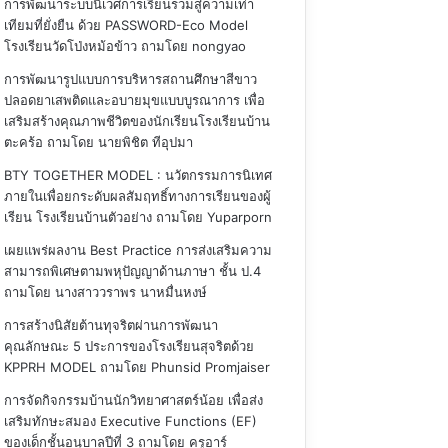
การพัฒนาระบบนิเวศการเรียนรวมสู่ความเท่า
เทียมที่ยั่งยืน ด้วย PASSWORD-Eco Model
โรงเรียนวัดโป่งหม้อข้าว
ถามโดย nongyao
การพัฒนารูปแบบการบริหารสถานศึกษาสีขาว
ปลอดยาเสพติดและอบายมุขแบบบูรณาการ เพื่อ
เสริมสร้างคุณภาพชีวิตของนักเรียนโรงเรียนบ้าน
ตะคร้อ
ถามโดย นายพิชิต ทีอุปมา
BTY TOGETHER MODEL : นวัตกรรมการนิเทศ
ภายในเพื่อยกระดับผลสัมฤทธิ์ทางการเรียนของผู้
เรียน โรงเรียนบ้านตัวอย่าง
ถามโดย Yuparporn
เผยแพร่ผลงาน Best Practice การส่งเสริมความ
สามารถพิเศษตามพหุปัญญาด้านภาษา ชั้น ป.4
ถามโดย นางสาววราพร นาหมื่นหงษ์
การสร้างนิสัยต้านทุจริตผ่านการพัฒนา
คุณลักษณะ 5 ประการของโรงเรียนสุจริตด้วย
KPPRH MODEL
ถามโดย Phunsid Promjaiser
การจัดกิจกรรมบ้านนักวิทยาศาสตร์น้อย เพื่อส่ง
เสริมทักษะสมอง Executive Functions (EF)
ของเด็กชั้นอนุบาลปีที่ 3
ถามโดย ครูอาร์