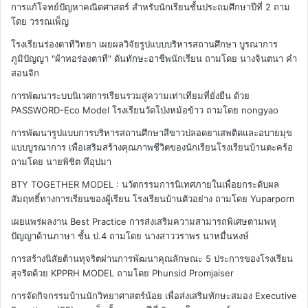
การแก้โจทย์ปัญหาคณิตศาสตร์ สำหรับนักเรียนชั้นประถมศึกษาปีที่ 2
ถาม
โดย วรรณเพ็ญ
โรงเรียนร่องตาทีวิทยา เผยผลวิจัยรูปแบบบริหารสถานศึกษา บูรณาการ
ภูมิปัญญา "ผ้าทอร่องตาที" ดันทักษะอาชีพนักเรียน
ถามโดย นางจินตนา คำ
สอนจิก
การพัฒนาระบบนิเวศการเรียนรวมสู่ความเท่าเทียมที่ยั่งยืน ด้วย
PASSWORD-Eco Model โรงเรียนวัดโป่งหม้อข้าว
ถามโดย nongyao
การพัฒนารูปแบบการบริหารสถานศึกษาสีขาวปลอดยาเสพติดและอบายมุข
แบบบูรณาการ เพื่อเสริมสร้างคุณภาพชีวิตของนักเรียนโรงเรียนบ้านตะคร้อ
ถามโดย นายพิชิต ทีอุปมา
BTY TOGETHER MODEL : นวัตกรรมการนิเทศภายในเพื่อยกระดับผล
สัมฤทธิ์ทางการเรียนของผู้เรียน โรงเรียนบ้านตัวอย่าง
ถามโดย Yuparporn
เผยแพร่ผลงาน Best Practice การส่งเสริมความสามารถพิเศษตามพหุ
ปัญญาด้านภาษา ชั้น ป.4
ถามโดย นางสาววราพร นาหมื่นหงษ์
การสร้างนิสัยต้านทุจริตผ่านการพัฒนาคุณลักษณะ 5 ประการของโรงเรียน
สุจริตด้วย KPPRH MODEL
ถามโดย Phunsid Promjaiser
การจัดกิจกรรมบ้านนักวิทยาศาสตร์น้อย เพื่อส่งเสริมทักษะสมอง Executive