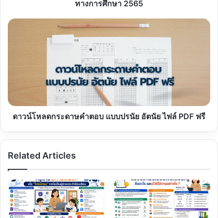
บุคลากร
ทางการศึกษา 2565
ทางการ
ศึกษา
ดาวน์โหลด
2565
กระ
ดาษ
คํา
ตอบ
แบบ
ปรนัย
อัตนัย
ไฟล์
PDF
ดาวน์โหลดกระดาษคําตอบ แบบปรนัย อัตนัย ไฟล์ PDF ฟรี
ฟรี
Related Articles