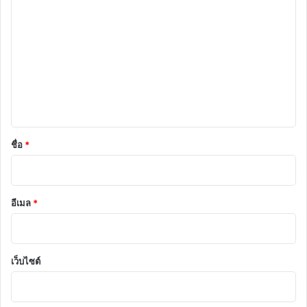
ว
า
ม
เ
ห็
น
*
ชื่อ
*
อีเมล
*
เว็บไซต์