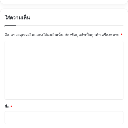
ใส่ความเห็น
อีเมลของคุณจะไม่แสดงให้คนอื่นเห็น
ช่องข้อมูลจำเป็นถูกทำเครื่องหมาย
*
ค
ว
า
ม
เ
ห็
น
*
ชื่อ
*