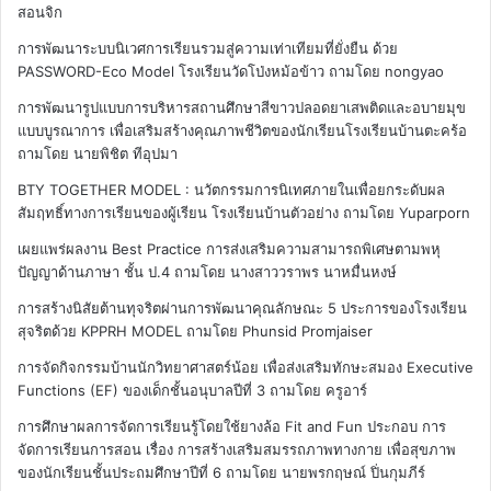
สอนจิก
การพัฒนาระบบนิเวศการเรียนรวมสู่ความเท่าเทียมที่ยั่งยืน ด้วย
PASSWORD-Eco Model โรงเรียนวัดโป่งหม้อข้าว
ถามโดย nongyao
การพัฒนารูปแบบการบริหารสถานศึกษาสีขาวปลอดยาเสพติดและอบายมุข
แบบบูรณาการ เพื่อเสริมสร้างคุณภาพชีวิตของนักเรียนโรงเรียนบ้านตะคร้อ
ถามโดย นายพิชิต ทีอุปมา
BTY TOGETHER MODEL : นวัตกรรมการนิเทศภายในเพื่อยกระดับผล
สัมฤทธิ์ทางการเรียนของผู้เรียน โรงเรียนบ้านตัวอย่าง
ถามโดย Yuparporn
เผยแพร่ผลงาน Best Practice การส่งเสริมความสามารถพิเศษตามพหุ
ปัญญาด้านภาษา ชั้น ป.4
ถามโดย นางสาววราพร นาหมื่นหงษ์
การสร้างนิสัยต้านทุจริตผ่านการพัฒนาคุณลักษณะ 5 ประการของโรงเรียน
สุจริตด้วย KPPRH MODEL
ถามโดย Phunsid Promjaiser
การจัดกิจกรรมบ้านนักวิทยาศาสตร์น้อย เพื่อส่งเสริมทักษะสมอง Executive
Functions (EF) ของเด็กชั้นอนุบาลปีที่ 3
ถามโดย ครูอาร์
การศึกษาผลการจัดการเรียนรู้โดยใช้ยางล้อ Fit and Fun ประกอบ การ
จัดการเรียนการสอน เรื่อง การสร้างเสริมสมรรถภาพทางกาย เพื่อสุขภาพ
ของนักเรียนชั้นประถมศึกษาปีที่ 6
ถามโดย นายพรกฤษณ์ ปิ่นกุมภีร์