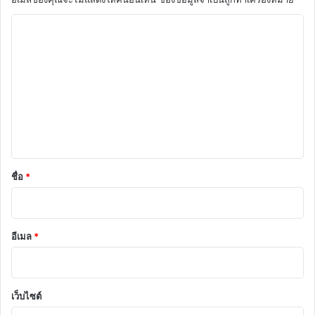
ค
ว
า
ม
เ
ห็
น
*
ชื่อ
*
อีเมล
*
เว็บไซต์