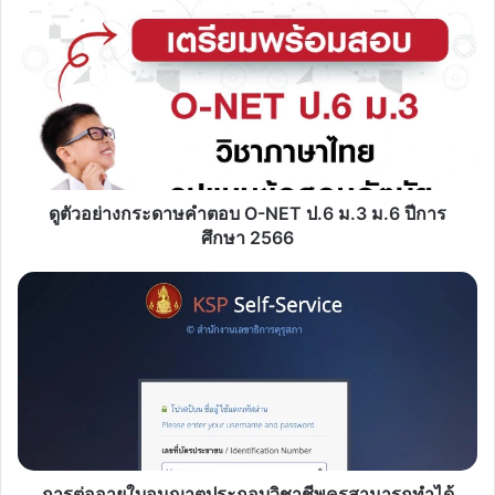
ดู
ตัวอย่าง
กระดาษ
คำ
ตอบ
O-
NET
ป.6
ม.3
ม.6
ดูตัวอย่างกระดาษคำตอบ O-NET ป.6 ม.3 ม.6 ปีการ
ปี
ศึกษา 2566
การ
ศึกษา
การ
2566
ต่อ
อายุ
ใบ
อนุญาต
ประกอบ
วิชาชีพ
ครู
สามารถ
ทำได้
การต่ออายุใบอนุญาตประกอบวิชาชีพครูสามารถทำได้