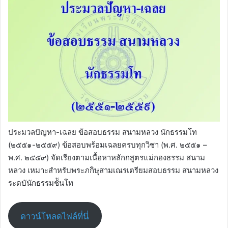
ประมวลปัญหา-เฉลย ข้อสอบธรรม สนามหลวง นักธรรมโท
(๒๕๕๑-๒๕๕๙) ข้อสอบพร้อมเฉลยครบทุกวิชา (พ.ศ. ๒๕๕๑ –
พ.ศ. ๒๕๕๙) จัดเรียงตามเนื้อหาหลักกสูตรแม่กองธรรม สนาม
หลวง เหมาะสำหรับพระภกิษุสามเณรเตรียมสอบธรรม สนามหลวง
ระดบันักธรรมช้ันโท
ดาวน์โหลดไฟล์ที่นี่