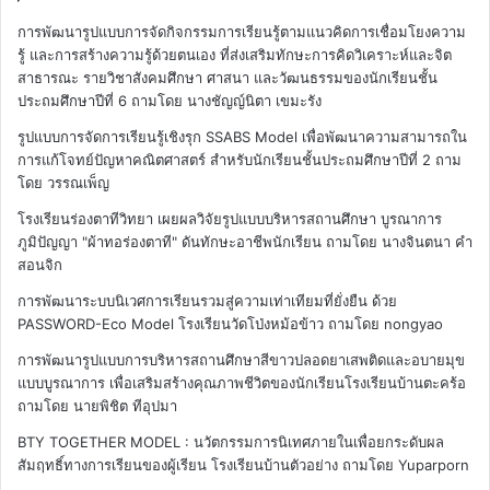
การพัฒนารูปแบบการจัดกิจกรรมการเรียนรู้ตามแนวคิดการเชื่อมโยงความ
รู้ และการสร้างความรู้ด้วยตนเอง ที่ส่งเสริมทักษะการคิดวิเคราะห์และจิต
สาธารณะ รายวิชาสังคมศึกษา ศาสนา และวัฒนธรรมของนักเรียนชั้น
ประถมศึกษาปีที่ 6
ถามโดย นางชัญญ์นิตา เขมะรัง
รูปแบบการจัดการเรียนรู้เชิงรุก SSABS Model เพื่อพัฒนาความสามารถใน
การแก้โจทย์ปัญหาคณิตศาสตร์ สำหรับนักเรียนชั้นประถมศึกษาปีที่ 2
ถาม
โดย วรรณเพ็ญ
โรงเรียนร่องตาทีวิทยา เผยผลวิจัยรูปแบบบริหารสถานศึกษา บูรณาการ
ภูมิปัญญา "ผ้าทอร่องตาที" ดันทักษะอาชีพนักเรียน
ถามโดย นางจินตนา คำ
สอนจิก
การพัฒนาระบบนิเวศการเรียนรวมสู่ความเท่าเทียมที่ยั่งยืน ด้วย
PASSWORD-Eco Model โรงเรียนวัดโป่งหม้อข้าว
ถามโดย nongyao
การพัฒนารูปแบบการบริหารสถานศึกษาสีขาวปลอดยาเสพติดและอบายมุข
แบบบูรณาการ เพื่อเสริมสร้างคุณภาพชีวิตของนักเรียนโรงเรียนบ้านตะคร้อ
ถามโดย นายพิชิต ทีอุปมา
BTY TOGETHER MODEL : นวัตกรรมการนิเทศภายในเพื่อยกระดับผล
สัมฤทธิ์ทางการเรียนของผู้เรียน โรงเรียนบ้านตัวอย่าง
ถามโดย Yuparporn