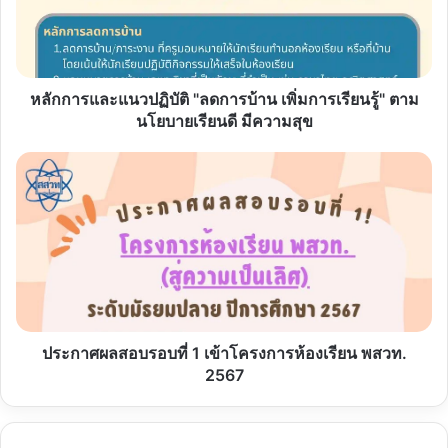
"ลด
การบ้าน
เพิ่ม
การ
เรียน
หลักการและแนวปฏิบัติ "ลดการบ้าน เพิ่มการเรียนรู้" ตาม
รู้"
นโยบายเรียนดี มีความสุข
ตาม
นโยบาย
ประกาศ
เรียน
ผล
ดี
สอบ
มี
รอบ
ความ
ที่
สุข
1
เข้า
โครงการ
ห้องเรียน
พสวท.
ประกาศผลสอบรอบที่ 1 เข้าโครงการห้องเรียน พสวท.
2567
2567