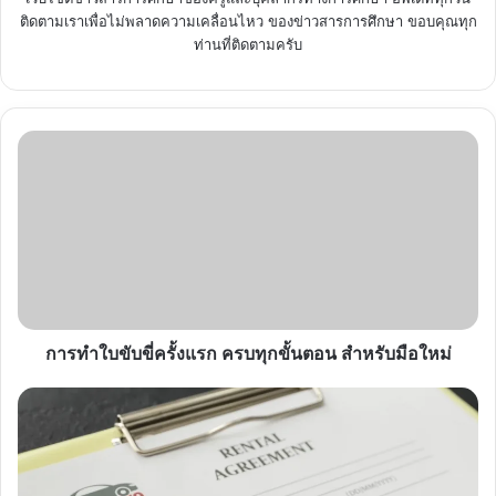
ติดตามเราเพื่อไม่พลาดความเคลื่อนไหว ของข่าวสารการศึกษา ขอบคุณทุก
ท่านที่ติดตามครับ
การ
ทำ
ใบ
ขับขี่
ครั้ง
แรก
ครบ
ทุก
ขั้น
ตอน
การทำใบขับขี่ครั้งแรก ครบทุกขั้นตอน สำหรับมือใหม่
สำหรับ
มือ
ขั้น
ใหม่
ตอน
การ
ทำ
ใบ