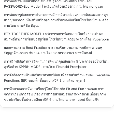
การพัฒนาระบบนิเวศการเรียนรวมสู่ความเท่าเทียมที่ยั่งยืน ด้วย
PASSWORD-Eco Model โรงเรียนวัดโป่งหม้อข้าว
ถามโดย nongyao
การพัฒนารูปแบบการบริหารสถานศึกษาสีขาวปลอดยาเสพติดและอบายมุข
แบบบูรณาการ เพื่อเสริมสร้างคุณภาพชีวิตของนักเรียนโรงเรียนบ้านตะคร้อ
ถามโดย นายพิชิต ทีอุปมา
BTY TOGETHER MODEL : นวัตกรรมการนิเทศภายในเพื่อยกระดับผล
สัมฤทธิ์ทางการเรียนของผู้เรียน โรงเรียนบ้านตัวอย่าง
ถามโดย Yuparporn
เผยแพร่ผลงาน Best Practice การส่งเสริมความสามารถพิเศษตามพหุ
ปัญญาด้านภาษา ชั้น ป.4
ถามโดย นางสาววราพร นาหมื่นหงษ์
การสร้างนิสัยต้านทุจริตผ่านการพัฒนาคุณลักษณะ 5 ประการของโรงเรียน
สุจริตด้วย KPPRH MODEL
ถามโดย Phunsid Promjaiser
การจัดกิจกรรมบ้านนักวิทยาศาสตร์น้อย เพื่อส่งเสริมทักษะสมอง Executive
Functions (EF) ของเด็กชั้นอนุบาลปีที่ 3
ถามโดย ครูอาร์
การศึกษาผลการจัดการเรียนรู้โดยใช้ยางล้อ Fit and Fun ประกอบ การ
จัดการเรียนการสอน เรื่อง การสร้างเสริมสมรรถภาพทางกาย เพื่อสุขภาพ
ของนักเรียนชั้นประถมศึกษาปีที่ 6
ถามโดย นายพรกฤษณ์ ปิ่นกุมภีร์