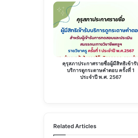
คุรุ
สภา
ประกาศ
ราย
ชื่อ
ผู้
มี
สิทธิ
เข้า
รับ
คุรุสภาประกาศรายชื่อผู้มีสิทธิเข้ารั
บริการ
บริการดูกระดาษคำตอบ ครั้งที่ 1
ดู
ประจำปี พ.ศ. 2567
กระดาษ
คำ
ตอบ
ครั้ง
ที่
1
ประจำ
Related Articles
ปี
พ.ศ.