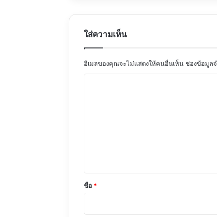
ใส่ความเห็น
อีเมลของคุณจะไม่แสดงให้คนอื่นเห็น
ช่องข้อมูล
ค
ว
า
ม
เ
ห็
น
*
ชื่อ
*