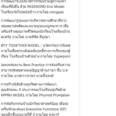
การพัฒนาระบบนิเวศการเรียนรวมสู่ความเท่า
เทียมที่ยั่งยืน ด้วย PASSWORD-Eco Model
โรงเรียนวัดโป่งหม้อข้าว
ถามโดย nongyao
การพัฒนารูปแบบการบริหารสถานศึกษาสีขาว
ปลอดยาเสพติดและอบายมุขแบบบูรณาการ เพื่อ
เสริมสร้างคุณภาพชีวิตของนักเรียนโรงเรียนบ้าน
ตะคร้อ
ถามโดย นายพิชิต ทีอุปมา
BTY TOGETHER MODEL : นวัตกรรมการนิเทศ
ภายในเพื่อยกระดับผลสัมฤทธิ์ทางการเรียนของผู้
เรียน โรงเรียนบ้านตัวอย่าง
ถามโดย Yuparporn
เผยแพร่ผลงาน Best Practice การส่งเสริมความ
สามารถพิเศษตามพหุปัญญาด้านภาษา ชั้น ป.4
ถามโดย นางสาววราพร นาหมื่นหงษ์
การสร้างนิสัยต้านทุจริตผ่านการพัฒนา
คุณลักษณะ 5 ประการของโรงเรียนสุจริตด้วย
KPPRH MODEL
ถามโดย Phunsid Promjaiser
การจัดกิจกรรมบ้านนักวิทยาศาสตร์น้อย เพื่อส่ง
เสริมทักษะสมอง Executive Functions (EF)
ของเด็กชั้นอนุบาลปีที่ 3
ถามโดย ครูอาร์