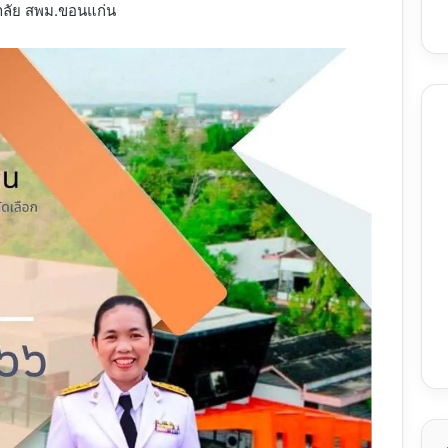
าลัย สพม.ขอนแก่น