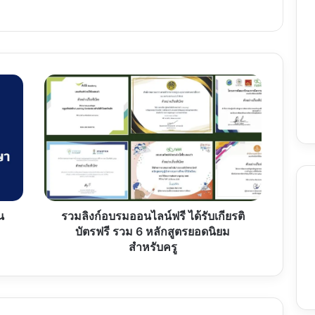
รวม
ลิงก์
อบรม
ออนไลน์
ฟรี
ได้
รับ
เกียรติ
บัตร
ฟรี
น
รวมลิงก์อบรมออนไลน์ฟรี ได้รับเกียรติ
รวม
บัตรฟรี รวม 6 หลักสูตรยอดนิยม
6
สำหรับครู
หลักสูตร
ยอด
นิยม
สำหรับ