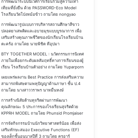
การพัฒนาระบบนิเวศการเรียนรวมสู่ความเท่า
เทียมที่ยั่งยืน ด้วย PASSWORD-Eco Model
โรงเรียนวัดโป่งหม้อข้าว
ถามโดย nongyao
การพัฒนารูปแบบการบริหารสถานศึกษาสีขาว
ปลอดยาเสพติดและอบายมุขแบบบูรณาการ เพื่อ
เสริมสร้างคุณภาพชีวิตของนักเรียนโรงเรียนบ้าน
ตะคร้อ
ถามโดย นายพิชิต ทีอุปมา
BTY TOGETHER MODEL : นวัตกรรมการนิเทศ
ภายในเพื่อยกระดับผลสัมฤทธิ์ทางการเรียนของผู้
เรียน โรงเรียนบ้านตัวอย่าง
ถามโดย Yuparporn
เผยแพร่ผลงาน Best Practice การส่งเสริมความ
สามารถพิเศษตามพหุปัญญาด้านภาษา ชั้น ป.4
ถามโดย นางสาววราพร นาหมื่นหงษ์
การสร้างนิสัยต้านทุจริตผ่านการพัฒนา
คุณลักษณะ 5 ประการของโรงเรียนสุจริตด้วย
KPPRH MODEL
ถามโดย Phunsid Promjaiser
การจัดกิจกรรมบ้านนักวิทยาศาสตร์น้อย เพื่อส่ง
เสริมทักษะสมอง Executive Functions (EF)
ของเด็กชั้นอนุบาลปีที่ 3
ถามโดย ครูอาร์