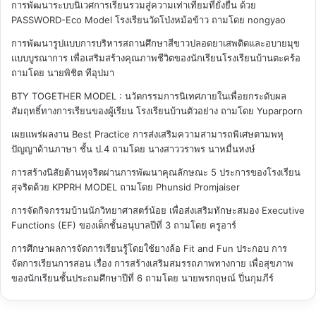
การพัฒนาระบบนิเวศการเรียนรวมสู่ความเท่าเทียมที่ยั่งยืน ด้วย
PASSWORD-Eco Model โรงเรียนวัดโป่งหม้อข้าว
ถามโดย nongyao
การพัฒนารูปแบบการบริหารสถานศึกษาสีขาวปลอดยาเสพติดและอบายมุข
แบบบูรณาการ เพื่อเสริมสร้างคุณภาพชีวิตของนักเรียนโรงเรียนบ้านตะคร้อ
ถามโดย นายพิชิต ทีอุปมา
BTY TOGETHER MODEL : นวัตกรรมการนิเทศภายในเพื่อยกระดับผล
สัมฤทธิ์ทางการเรียนของผู้เรียน โรงเรียนบ้านตัวอย่าง
ถามโดย Yuparporn
เผยแพร่ผลงาน Best Practice การส่งเสริมความสามารถพิเศษตามพหุ
ปัญญาด้านภาษา ชั้น ป.4
ถามโดย นางสาววราพร นาหมื่นหงษ์
การสร้างนิสัยต้านทุจริตผ่านการพัฒนาคุณลักษณะ 5 ประการของโรงเรียน
สุจริตด้วย KPPRH MODEL
ถามโดย Phunsid Promjaiser
การจัดกิจกรรมบ้านนักวิทยาศาสตร์น้อย เพื่อส่งเสริมทักษะสมอง Executive
Functions (EF) ของเด็กชั้นอนุบาลปีที่ 3
ถามโดย ครูอาร์
การศึกษาผลการจัดการเรียนรู้โดยใช้ยางล้อ Fit and Fun ประกอบ การ
จัดการเรียนการสอน เรื่อง การสร้างเสริมสมรรถภาพทางกาย เพื่อสุขภาพ
ของนักเรียนชั้นประถมศึกษาปีที่ 6
ถามโดย นายพรกฤษณ์ ปิ่นกุมภีร์