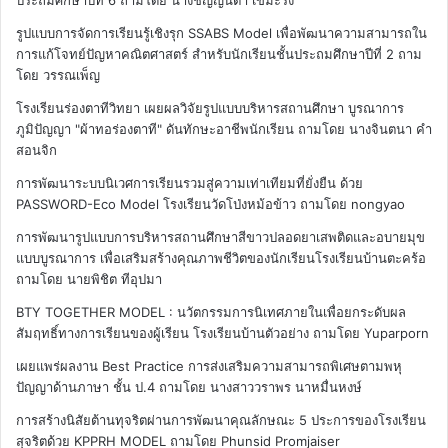
ประถมศึกษาปีที่ 6
ถามโดย นางชัญญ์นิตา เขมะรัง
รูปแบบการจัดการเรียนรู้เชิงรุก SSABS Model เพื่อพัฒนาความสามารถใน
การแก้โจทย์ปัญหาคณิตศาสตร์ สำหรับนักเรียนชั้นประถมศึกษาปีที่ 2
ถาม
โดย วรรณเพ็ญ
โรงเรียนร่องตาทีวิทยา เผยผลวิจัยรูปแบบบริหารสถานศึกษา บูรณาการ
ภูมิปัญญา "ผ้าทอร่องตาที" ดันทักษะอาชีพนักเรียน
ถามโดย นางจินตนา คำ
สอนจิก
การพัฒนาระบบนิเวศการเรียนรวมสู่ความเท่าเทียมที่ยั่งยืน ด้วย
PASSWORD-Eco Model โรงเรียนวัดโป่งหม้อข้าว
ถามโดย nongyao
การพัฒนารูปแบบการบริหารสถานศึกษาสีขาวปลอดยาเสพติดและอบายมุข
แบบบูรณาการ เพื่อเสริมสร้างคุณภาพชีวิตของนักเรียนโรงเรียนบ้านตะคร้อ
ถามโดย นายพิชิต ทีอุปมา
BTY TOGETHER MODEL : นวัตกรรมการนิเทศภายในเพื่อยกระดับผล
สัมฤทธิ์ทางการเรียนของผู้เรียน โรงเรียนบ้านตัวอย่าง
ถามโดย Yuparporn
เผยแพร่ผลงาน Best Practice การส่งเสริมความสามารถพิเศษตามพหุ
ปัญญาด้านภาษา ชั้น ป.4
ถามโดย นางสาววราพร นาหมื่นหงษ์
การสร้างนิสัยต้านทุจริตผ่านการพัฒนาคุณลักษณะ 5 ประการของโรงเรียน
สุจริตด้วย KPPRH MODEL
ถามโดย Phunsid Promjaiser