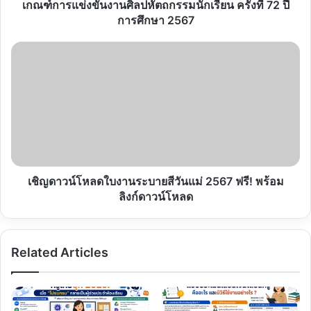
72
เกณฑ์การแข่งขันงานศิลปหัตถกรรมนักเรียน ครั้งที่ 72 ปี
ปี
การศึกษา 2567
การ
ศึกษา
เชิญ
2567
ดาวน์โหลด
ใบ
งาน
ระบาย
สี
วัน
แม่
2567
ฟรี!
เชิญดาวน์โหลดใบงานระบายสีวันแม่ 2567 ฟรี! พร้อม
พร้อม
ลิงก์ดาวน์โหลด
ลิงก์
ดาวน์โหลด
Related Articles