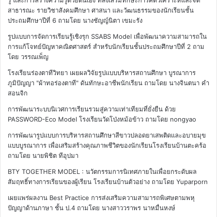
สาธารณะ รายวิชาสังคมศึกษา ศาสนา และวัฒนธรรมของนักเรียนชั้น
ประถมศึกษาปีที่ 6
ถามโดย นางชัญญ์นิตา เขมะรัง
รูปแบบการจัดการเรียนรู้เชิงรุก SSABS Model เพื่อพัฒนาความสามารถใน
การแก้โจทย์ปัญหาคณิตศาสตร์ สำหรับนักเรียนชั้นประถมศึกษาปีที่ 2
ถาม
โดย วรรณเพ็ญ
โรงเรียนร่องตาทีวิทยา เผยผลวิจัยรูปแบบบริหารสถานศึกษา บูรณาการ
ภูมิปัญญา "ผ้าทอร่องตาที" ดันทักษะอาชีพนักเรียน
ถามโดย นางจินตนา คำ
สอนจิก
การพัฒนาระบบนิเวศการเรียนรวมสู่ความเท่าเทียมที่ยั่งยืน ด้วย
PASSWORD-Eco Model โรงเรียนวัดโป่งหม้อข้าว
ถามโดย nongyao
การพัฒนารูปแบบการบริหารสถานศึกษาสีขาวปลอดยาเสพติดและอบายมุข
แบบบูรณาการ เพื่อเสริมสร้างคุณภาพชีวิตของนักเรียนโรงเรียนบ้านตะคร้อ
ถามโดย นายพิชิต ทีอุปมา
BTY TOGETHER MODEL : นวัตกรรมการนิเทศภายในเพื่อยกระดับผล
สัมฤทธิ์ทางการเรียนของผู้เรียน โรงเรียนบ้านตัวอย่าง
ถามโดย Yuparporn
เผยแพร่ผลงาน Best Practice การส่งเสริมความสามารถพิเศษตามพหุ
ปัญญาด้านภาษา ชั้น ป.4
ถามโดย นางสาววราพร นาหมื่นหงษ์