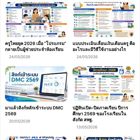
ครูไทยยุค 2026 เมื่อ “โปรแกรม”
แบบประเมินเลื่อนเงินเดือนครู คือ
กลายเป็นผู้ช่วยประจำห้องเรียน
อะไรและมีวิธีใช้งานอย่างไร
24/05/2026
24/05/2026
มาแล้วลิงก์หลักเข้าระบบ DMC
ปฏิทินเปิด–ปิดภาคเรียน ปีการ
2569
ศึกษา 2569 ของโรงเรียนใน
สังกัด สพฐ.
20/05/2026
13/05/2026