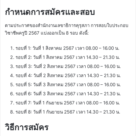
กำหนดการสมัครและสอบ
ตามประกาศของสำนักงานเลขาธิการคุรุสภา การสอบใบประกอบ
วิชาชีพครูปี 2567 แบ่งออกเป็น 8 รอบ ดังนี้:
รอบที่ 1: วันที่ 1 สิงหาคม 2567 เวลา 08.00 – 16.00 น.
รอบที่ 2: วันที่ 1 สิงหาคม 2567 เวลา 14.30 – 21.30 น.
รอบที่ 3: วันที่ 2 สิงหาคม 2567 เวลา 08.00 – 16.00 น.
รอบที่ 4: วันที่ 2 สิงหาคม 2567 เวลา 14.30 – 21.30 น.
รอบที่ 5: วันที่ 3 สิงหาคม 2567 เวลา 08.00 – 16.00 น.
รอบที่ 6: วันที่ 3 สิงหาคม 2567 เวลา 14.30 – 21.30 น.
รอบที่ 7: วันที่ 1 กันยายน 2567 เวลา 08.00 – 16.00 น.
รอบที่ 8: วันที่ 1 กันยายน 2567 เวลา 14.30 – 21.30 น.
วิธีการสมัคร