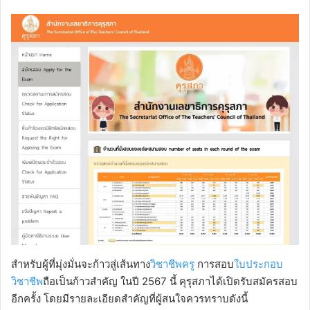
สำหรับผู้ที่มุ่งมั่นจะก้าวสู่เส้นทาง
วิชาชีพครู
การสอบ
ใบประกอบ
วิชาชีพ
ถือเป็นก้าวสำคัญ ในปี 2567 นี้ คุรุสภาได้เปิดรับสมัครสอบ
อีกครั้ง โดยมีรายละเอียดสำคัญที่ผู้สนใจควรทราบดังนี้