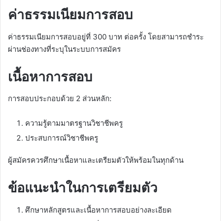
ค่าธรรมเนียมการสอบ
ค่าธรรมเนียมการสอบอยู่ที่ 300 บาท ต่อครั้ง โดยสามารถชำระ
ผ่านช่องทางที่ระบุในระบบการสมัคร
เนื้อหาการสอบ
การสอบประกอบด้วย 2 ส่วนหลัก:
ความรู้ตามมาตรฐานวิชาชีพครู
ประสบการณ์วิชาชีพครู
ผู้สมัครควรศึกษาเนื้อหาและเตรียมตัวให้พร้อมในทุกด้าน
ข้อแนะนำในการเตรียมตัว
ศึกษาหลักสูตรและเนื้อหาการสอบอย่างละเอียด