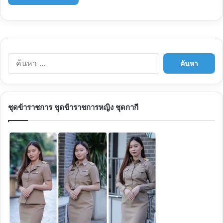
ค้นหา
สำหรับ:
ชุดข้าราชการ ชุดข้าราชการหญิง ชุดกากี