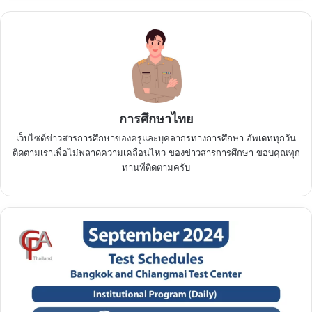
การศึกษาไทย
เว็บไซต์ข่าวสารการศึกษาของครูและบุคลากรทางการศึกษา อัพเดททุกวัน
ติดตามเราเพื่อไม่พลาดความเคลื่อนไหว ของข่าวสารการศึกษา ขอบคุณทุก
ท่านที่ติดตามครับ
จอง
สอบ
TOEIC
เดือน
ส.ค
-