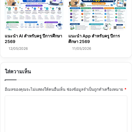
แนะนำ AI สำหรับครู ปีการศึกษา
แนะนำ App สำหรับครู ปีการ
2569
ศึกษา 2569
12/05/2026
11/05/2026
ใส่ความเห็น
อีเมลของคุณจะไม่แสดงให้คนอื่นเห็น
ช่องข้อมูลจำเป็นถูกทำเครื่องหมาย
*
ค
ว
า
ม