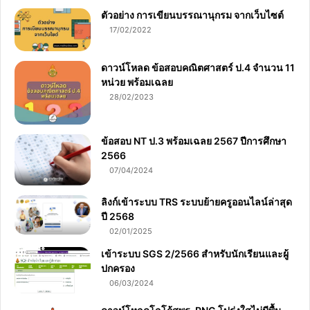
ตัวอย่าง การเขียนบรรณานุกรม จากเว็บไซต์
17/02/2022
ดาวน์โหลด ข้อสอบคณิตศาสตร์ ป.4 จำนวน 11
หน่วย พร้อมเฉลย
28/02/2023
ข้อสอบ NT ป.3 พร้อมเฉลย 2567 ปีการศึกษา
2566
07/04/2024
ลิงก์เข้าระบบ TRS ระบบย้ายครูออนไลน์ล่าสุด
ปี 2568
02/01/2025
เข้าระบบ SGS 2/2566 สำหรับนักเรียนและผู้
ปกครอง
06/03/2024