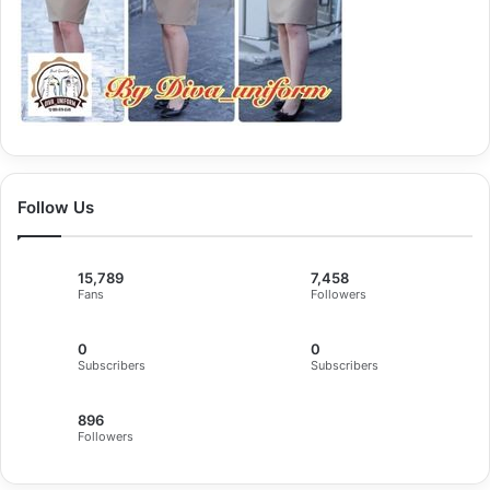
Follow Us
15,789
7,458
Fans
Followers
0
0
Subscribers
Subscribers
896
Followers