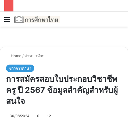
Menu
Se
Home
/
ข่าวการศึกษา
ข่าวการศึกษา
การสมัครสอบใบประกอบวิชาชีพ
ครู ปี 2567 ข้อมูลสำคัญสำหรับผู้
สนใจ
30/08/2024
0
12