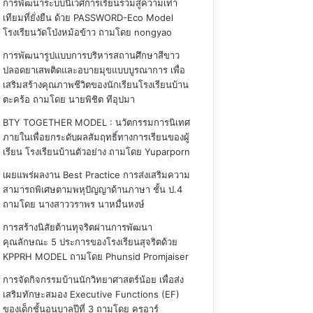
การพัฒนาระบบนิเวศการเรียนรวมสู่ความเท่า
เทียมที่ยั่งยืน ด้วย PASSWORD-Eco Model
โรงเรียนวัดโป่งหม้อข้าว
ถามโดย nongyao
การพัฒนารูปแบบการบริหารสถานศึกษาสีขาว
ปลอดยาเสพติดและอบายมุขแบบบูรณาการ เพื่อ
เสริมสร้างคุณภาพชีวิตของนักเรียนโรงเรียนบ้าน
ตะคร้อ
ถามโดย นายพิชิต ทีอุปมา
BTY TOGETHER MODEL : นวัตกรรมการนิเทศ
ภายในเพื่อยกระดับผลสัมฤทธิ์ทางการเรียนของผู้
เรียน โรงเรียนบ้านตัวอย่าง
ถามโดย Yuparporn
เผยแพร่ผลงาน Best Practice การส่งเสริมความ
สามารถพิเศษตามพหุปัญญาด้านภาษา ชั้น ป.4
ถามโดย นางสาววราพร นาหมื่นหงษ์
การสร้างนิสัยต้านทุจริตผ่านการพัฒนา
คุณลักษณะ 5 ประการของโรงเรียนสุจริตด้วย
KPPRH MODEL
ถามโดย Phunsid Promjaiser
การจัดกิจกรรมบ้านนักวิทยาศาสตร์น้อย เพื่อส่ง
เสริมทักษะสมอง Executive Functions (EF)
ของเด็กชั้นอนุบาลปีที่ 3
ถามโดย ครูอาร์