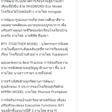
การพัฒนาระบบนิเวศการเรียนรวมสู่ความเท่า
เทียมที่ยั่งยืน ด้วย PASSWORD-Eco Model
โรงเรียนวัดโป่งหม้อข้าว
ถามโดย nongyao
การพัฒนารูปแบบการบริหารสถานศึกษาสีขาว
ปลอดยาเสพติดและอบายมุขแบบบูรณาการ เพื่อ
เสริมสร้างคุณภาพชีวิตของนักเรียนโรงเรียนบ้าน
ตะคร้อ
ถามโดย นายพิชิต ทีอุปมา
BTY TOGETHER MODEL : นวัตกรรมการนิเทศ
ภายในเพื่อยกระดับผลสัมฤทธิ์ทางการเรียนของผู้
เรียน โรงเรียนบ้านตัวอย่าง
ถามโดย Yuparporn
เผยแพร่ผลงาน Best Practice การส่งเสริมความ
สามารถพิเศษตามพหุปัญญาด้านภาษา ชั้น ป.4
ถามโดย นางสาววราพร นาหมื่นหงษ์
การสร้างนิสัยต้านทุจริตผ่านการพัฒนา
คุณลักษณะ 5 ประการของโรงเรียนสุจริตด้วย
KPPRH MODEL
ถามโดย Phunsid Promjaiser
การจัดกิจกรรมบ้านนักวิทยาศาสตร์น้อย เพื่อส่ง
เสริมทักษะสมอง Executive Functions (EF)
ของเด็กชั้นอนุบาลปีที่ 3
ถามโดย ครูอาร์