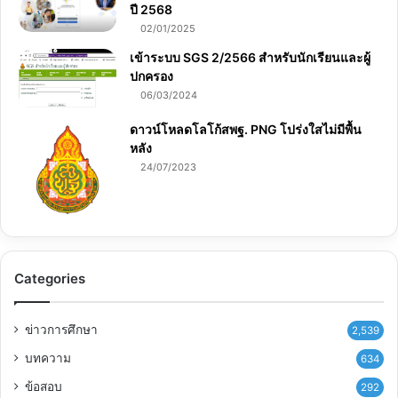
ปี 2568
02/01/2025
เข้าระบบ SGS 2/2566 สำหรับนักเรียนและผู้
ปกครอง
06/03/2024
ดาวน์โหลดโลโก้สพฐ. PNG โปร่งใสไม่มีพื้น
หลัง
24/07/2023
Categories
ข่าวการศึกษา
2,539
บทความ
634
ข้อสอบ
292