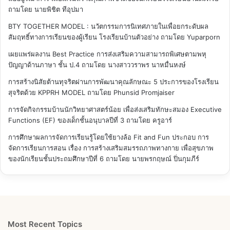
ถามโดย นายพิชิต ทีอุปมา
BTY TOGETHER MODEL : นวัตกรรมการนิเทศภายในเพื่อยกระดับผล
สัมฤทธิ์ทางการเรียนของผู้เรียน โรงเรียนบ้านตัวอย่าง
ถามโดย Yuparporn
เผยแพร่ผลงาน Best Practice การส่งเสริมความสามารถพิเศษตามพหุ
ปัญญาด้านภาษา ชั้น ป.4
ถามโดย นางสาววราพร นาหมื่นหงษ์
การสร้างนิสัยต้านทุจริตผ่านการพัฒนาคุณลักษณะ 5 ประการของโรงเรียน
สุจริตด้วย KPPRH MODEL
ถามโดย Phunsid Promjaiser
การจัดกิจกรรมบ้านนักวิทยาศาสตร์น้อย เพื่อส่งเสริมทักษะสมอง Executive
Functions (EF) ของเด็กชั้นอนุบาลปีที่ 3
ถามโดย ครูอาร์
การศึกษาผลการจัดการเรียนรู้โดยใช้ยางล้อ Fit and Fun ประกอบ การ
จัดการเรียนการสอน เรื่อง การสร้างเสริมสมรรถภาพทางกาย เพื่อสุขภาพ
ของนักเรียนชั้นประถมศึกษาปีที่ 6
ถามโดย นายพรกฤษณ์ ปิ่นกุมภีร์
Most Recent Topics