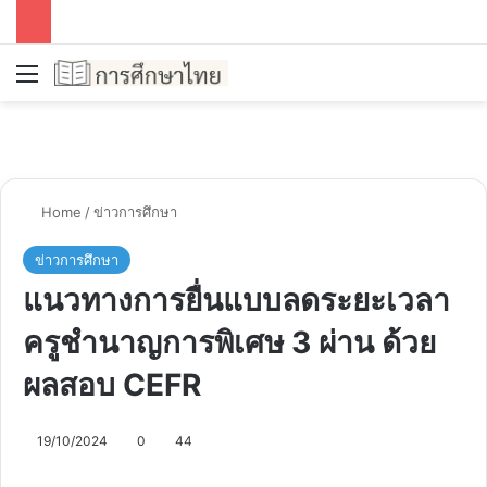
Menu
Se
Home
/
ข่าวการศึกษา
ข่าวการศึกษา
แนวทางการยื่นแบบลดระยะเวลา
ครูชำนาญการพิเศษ 3 ผ่าน ด้วย
ผลสอบ CEFR
19/10/2024
0
44