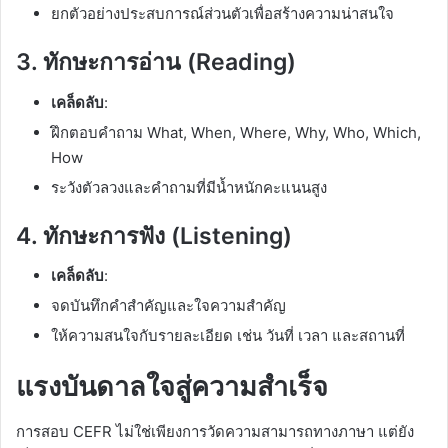
ยกตัวอย่างประสบการณ์ส่วนตัวเพื่อสร้างความน่าสนใจ
3. ทักษะการอ่าน (Reading)
เคล็ดลับ
:
ฝึกตอบคำถาม What, When, Where, Why, Who, Which,
How
ระวังตัวลวงและคำถามที่มีน้ำหนักคะแนนสูง
4. ทักษะการฟัง (Listening)
เคล็ดลับ
:
จดบันทึกคำสำคัญและใจความสำคัญ
ให้ความสนใจกับรายละเอียด เช่น วันที่ เวลา และสถานที่
แรงบันดาลใจสู่ความสำเร็จ
การสอบ CEFR ไม่ใช่เพียงการวัดความสามารถทางภาษา แต่ยัง