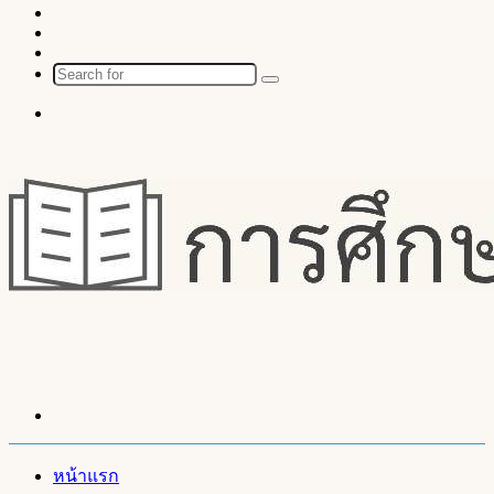
YouTube
Instagram
Random
Article
Search
for
Menu
Search
for
หน้าแรก