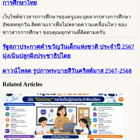
การศึกษาไทย
เว็บไซต์ข่าวสารการศึกษาของครูและบุคลากรทางการศึกษา
อัพเดททุกวัน ติดตามเราเพื่อไม่พลาดความเคลื่อนไหว ของ
ข่าวสารการศึกษา ขอบคุณทุกท่านที่ติดตามครับ
รัฐสภา
รัฐสภาประกาศคำขวัญวันเด็กแห่งชาติ ประจำปี 2567
ประกาศ
มุ่งเน้นปลูกฝังประชาธิปไตย
คำขวัญ
วัน
ดาวน์โหลด
ดาวน์โหลด รูปภาพระบายสีวันคริสต์มาส 2567-2568
เด็ก
รูปภาพ
Related Articles
แห่ง
ระบาย
ชาติ
สี
ประจำ
วัน
ปี
คริสต์มาส
2567
2567-
2568
มุ่ง
เน้น
ปลูก