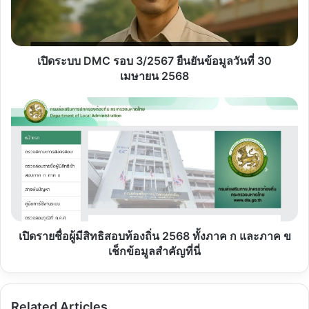
ยืนยัน
ข้อมูล
วัน
ที่
30
เปิดระบบ DMC รอบ 3/2567 ยืนยันข้อมูลวันที่ 30
เมษายน
เมษายน 2568
2568
เปิด
ราย
ชื่อ
ผู้
มี
สิทธิ
สอบ
ท้อง
ถิ่น
2568
เปิดรายชื่อผู้มีสิทธิสอบท้องถิ่น 2568 ทั้งภาค ก และภาค ข
ทั้ง
เช็กข้อมูลสำคัญที่นี่
ภาค
ก
และ
Related Articles
ภาค