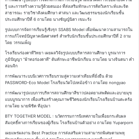
รู้ และการสร้างความรู้ด้วยตนเอง ที่ส่งเสริมทักษะการคิดวิเคราะห์และจิต
สาธารณะ รายวิชาสังคมศึกษา ศาสนา และวัฒนธรรมของนักเรียนชั้น
ประถมศึกษาปีที่ 6
ถามโดย นางชัญญ์นิตา เขมะรัง
รูปแบบการจัดการเรียนรู้เชิงรุก SSABS Model เพื่อพัฒนาความสามารถใน
การแก้โจทย์ปัญหาคณิตศาสตร์ สำหรับนักเรียนชั้นประถมศึกษาปีที่ 2
ถาม
โดย วรรณเพ็ญ
โรงเรียนร่องตาทีวิทยา เผยผลวิจัยรูปแบบบริหารสถานศึกษา บูรณาการ
ภูมิปัญญา "ผ้าทอร่องตาที" ดันทักษะอาชีพนักเรียน
ถามโดย นางจินตนา คำ
สอนจิก
การพัฒนาระบบนิเวศการเรียนรวมสู่ความเท่าเทียมที่ยั่งยืน ด้วย
PASSWORD-Eco Model โรงเรียนวัดโป่งหม้อข้าว
ถามโดย nongyao
การพัฒนารูปแบบการบริหารสถานศึกษาสีขาวปลอดยาเสพติดและอบายมุข
แบบบูรณาการ เพื่อเสริมสร้างคุณภาพชีวิตของนักเรียนโรงเรียนบ้านตะคร้อ
ถามโดย นายพิชิต ทีอุปมา
BTY TOGETHER MODEL : นวัตกรรมการนิเทศภายในเพื่อยกระดับผล
สัมฤทธิ์ทางการเรียนของผู้เรียน โรงเรียนบ้านตัวอย่าง
ถามโดย Yuparporn
เผยแพร่ผลงาน Best Practice การส่งเสริมความสามารถพิเศษตามพหุ