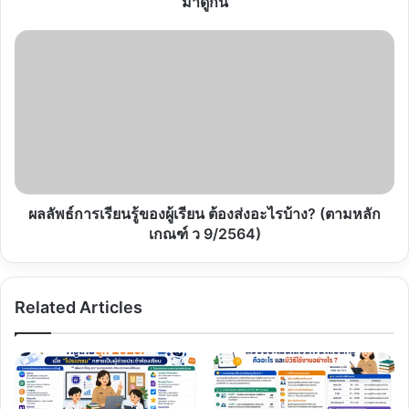
มาดูกัน
อย่างไร?
มา
ผลลัพธ์
ดู
การ
กัน
เรียน
รู้
ของ
ผู้
เรียน
ต้อง
ส่ง
อะไร
ผลลัพธ์การเรียนรู้ของผู้เรียน ต้องส่งอะไรบ้าง? (ตามหลัก
บ้าง?
เกณฑ์ ว 9/2564)
(ตาม
หลัก
เกณฑ์
Related Articles
ว
9/2564)