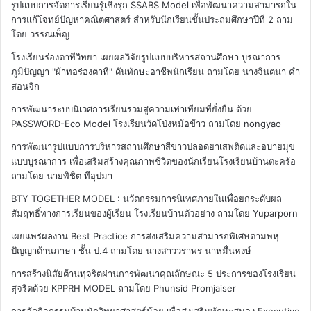
รูปแบบการจัดการเรียนรู้เชิงรุก SSABS Model เพื่อพัฒนาความสามารถใน
การแก้โจทย์ปัญหาคณิตศาสตร์ สำหรับนักเรียนชั้นประถมศึกษาปีที่ 2
ถาม
โดย วรรณเพ็ญ
โรงเรียนร่องตาทีวิทยา เผยผลวิจัยรูปแบบบริหารสถานศึกษา บูรณาการ
ภูมิปัญญา "ผ้าทอร่องตาที" ดันทักษะอาชีพนักเรียน
ถามโดย นางจินตนา คำ
สอนจิก
การพัฒนาระบบนิเวศการเรียนรวมสู่ความเท่าเทียมที่ยั่งยืน ด้วย
PASSWORD-Eco Model โรงเรียนวัดโป่งหม้อข้าว
ถามโดย nongyao
การพัฒนารูปแบบการบริหารสถานศึกษาสีขาวปลอดยาเสพติดและอบายมุข
แบบบูรณาการ เพื่อเสริมสร้างคุณภาพชีวิตของนักเรียนโรงเรียนบ้านตะคร้อ
ถามโดย นายพิชิต ทีอุปมา
BTY TOGETHER MODEL : นวัตกรรมการนิเทศภายในเพื่อยกระดับผล
สัมฤทธิ์ทางการเรียนของผู้เรียน โรงเรียนบ้านตัวอย่าง
ถามโดย Yuparporn
เผยแพร่ผลงาน Best Practice การส่งเสริมความสามารถพิเศษตามพหุ
ปัญญาด้านภาษา ชั้น ป.4
ถามโดย นางสาววราพร นาหมื่นหงษ์
การสร้างนิสัยต้านทุจริตผ่านการพัฒนาคุณลักษณะ 5 ประการของโรงเรียน
สุจริตด้วย KPPRH MODEL
ถามโดย Phunsid Promjaiser
การจัดกิจกรรมบ้านนักวิทยาศาสตร์น้อย เพื่อส่งเสริมทักษะสมอง Executive