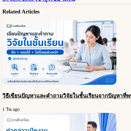
obec
แนบ
2568
Related Articles
ใน
เข้า
ระบบ
สู่
DPA
ระบบ
(แบบ
ได้ที่
คำขอ)
นี่
วิธีเขียนปัญหาและคำถามวิจัยในชั้นเรียนจากปัญหาที่พ
1 วัน ago