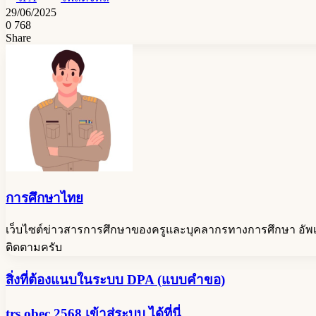
29/06/2025
0
768
Share
Facebook
Messenger
Messenger
Telegram
Line
Share
Print
via
Email
การศึกษาไทย
เว็บไซต์ข่าวสารการศึกษาของครูและบุคลากรทางการศึกษา อัพเ
ติดตามครับ
สิ่ง
สิ่งที่ต้องแนบในระบบ DPA (แบบคำขอ)
ที่
trs
trs obec 2568 เข้าสู่ระบบ ได้ที่นี่
ต้อง